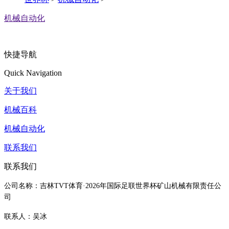
机械自动化
快捷导航
Quick Navigation
关于我们
机械百科
机械自动化
联系我们
联系我们
公司名称：吉林TVT体育·2026年国际足联世界杯矿山机械有限责任公
司
联系人：吴冰