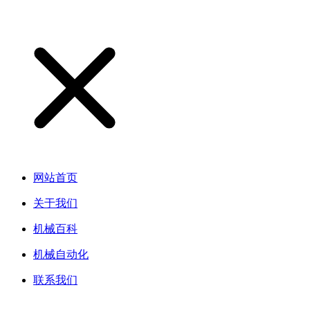
网站首页
关于我们
机械百科
机械自动化
联系我们