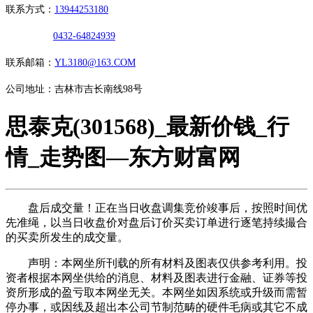
联系方式：
13944253180
0432-64824939
联系邮箱：
YL3180@163.COM
公司地址：吉林市吉长南线98号
思泰克(301568)_最新价钱_行
情_走势图—东方财富网
盘后成交量！正在当日收盘调集竞价竣事后，按照时间优
先准绳，以当日收盘价对盘后订价买卖订单进行逐笔持续撮合
的买卖所发生的成交量。
声明：本网坐所刊载的所有材料及图表仅供参考利用。投
资者根据本网坐供给的消息、材料及图表进行金融、证券等投
资所形成的盈亏取本网坐无关。本网坐如因系统或升级而需暂
停办事，或因线及超出本公司节制范畴的硬件毛病或其它不成