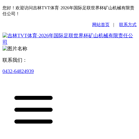
您好！欢迎访问吉林TVT体育·2026年国际足联世界杯矿山机械有限责
任公司！
网站首页
|
联系方式
联系我们：
0432-64824939