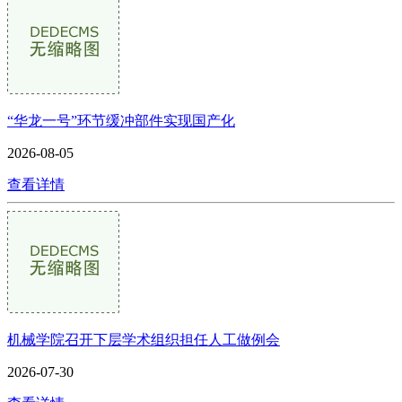
“华龙一号”环节缓冲部件实现国产化
2026-08-05
查看详情
机械学院召开下层学术组织担任人工做例会
2026-07-30