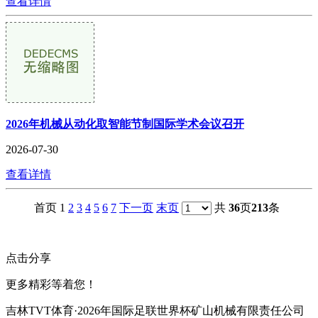
查看详情
2026年机械从动化取智能节制国际学术会议召开
2026-07-30
查看详情
首页 1
2
3
4
5
6
7
下一页
末页
共
36
页
213
条
点击分享
更多精彩等着您！
吉林TVT体育·2026年国际足联世界杯矿山机械有限责任公司