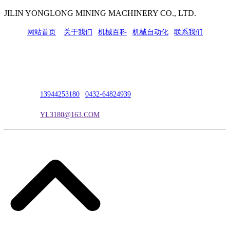
JILIN YONGLONG MINING MACHINERY CO., LTD.
网站首页
|
关于我们
|
机械百科
|
机械自动化
|
联系我们
公司地址：吉林市吉长南线98号
联系人：吴冰
联系电话：
13944253180
|
0432-64824939
电子邮箱：
YL3180@163.COM