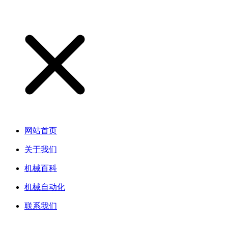
网站首页
关于我们
机械百科
机械自动化
联系我们