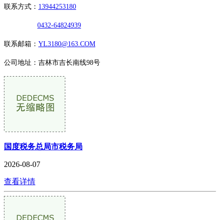
联系方式：
13944253180
0432-64824939
联系邮箱：
YL3180@163.COM
公司地址：吉林市吉长南线98号
国度税务总局市税务局
2026-08-07
查看详情