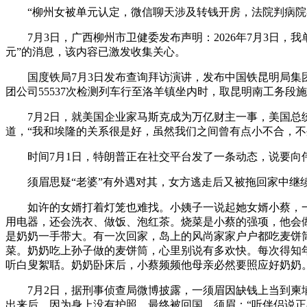
“柳州女被单元认定，微信聊天涉及转钱开房，法院判病院
7月3日，广西柳州市卫健委发布声明：2026年7月3日，我
元”的消息，该内容已激发收集关心。
国度铁局7月3日发布查询拜访演讲，发布中国铁昆明局集团无限
团公司55537次检测列车行至洛羊镇坐内时，取昆明南工务段
7月2日，就美国企业家马斯克成为万亿财主一事，美国总统
道，“我和埃隆的关系很是好，虽然我们之间曾有点小不合，不
时间7月1日，特朗普正在社交平台发了一条动态，说要向伟
须眉思疑“老婆”有外遇对其，女方逃走后又被拖回家中继续
如许的女婿打着灯笼也难找。小姨子一说起她女婿小蔡，一
用电器，还会洗衣、做饭、泡红茶。烧菜是小蔡的强项，他会
是奶奶一手带大。有一次回家，岛上的风尚家家户户都吃麦饼
菜。奶奶吃上孙子做的麦饼筒，心里别说有多欢快。每次得知
听白叟絮聒。奶奶卧床后，小蔡频频他母亲必然要照应好奶奶
7月2日，据刑事侦查局微博披露，一须眉因缺钱上当到柬埔
出来后，因为身上没有护照，最终被回国。须眉：“听伴侣说