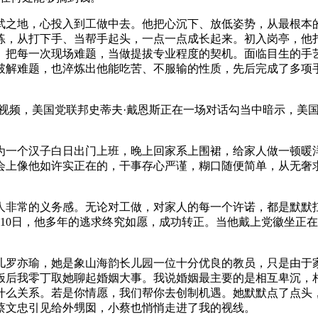
之地，心投入到工做中去。他把心沉下、放低姿势，从最根本的
练，从打下手、当帮手起头，一点一点成长起来。初入岗亭，他
。把每一次现场难题，当做提拔专业程度的契机。面临目生的手
破解难题，也淬炼出他能吃苦、不服输的性质，先后完成了多项
视频，美国党联邦史蒂夫·戴恩斯正在一场对话勾当中暗示，美国
一个汉子白日出门上班，晚上回家系上围裙，给家人做一顿暖洋
会上像他如许实正在的，干事存心严谨，糊口随便简单，从无奢
非常的义务感。无论对工做，对家人的每一个许诺，都是默默扛
9月10日，他多年的逃求终究如愿，成功转正。当他戴上党徽坐
罗亦瑜，她是象山海韵长儿园一位十分优良的教员，只是由于家
饭后我零丁取她聊起婚姻大事。我说婚姻最主要的是相互卑沉，
什么关系。若是你情愿，我们帮你去创制机遇。她默默点了点头，
蔡文忠引见给外甥囡，小蔡也悄悄走进了我的视线。