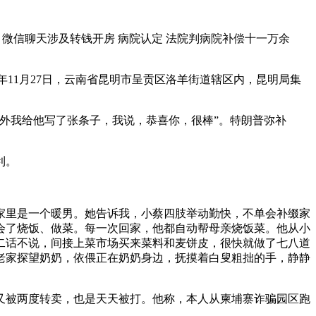
 微信聊天涉及转钱开房 病院认定 法院判病院补偿十一万余
年11月27日，云南省昆明市呈贡区洛羊街道辖区内，昆明局集
外我给他写了张条子，我说，恭喜你，很棒”。特朗普弥补
利。
里是一个暖男。她告诉我，小蔡四肢举动勤快，不单会补缀家
会了烧饭、做菜。每一次回家，他都自动帮母亲烧饭菜。他从小
二话不说，间接上菜市场买来菜料和麦饼皮，很快就做了七八道
老家探望奶奶，依偎正在奶奶身边，抚摸着白叟粗拙的手，静静
又被两度转卖，也是天天被打。他称，本人从柬埔寨诈骗园区跑