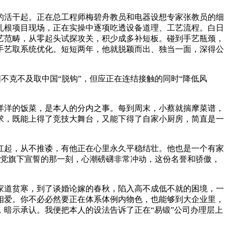
活干起。正在总工程师梅碧舟教员和电器设想专家张教员的细
扎根项目现场，正在实操中逐项吃透设备道理、工艺流程。白日
艺范畴，从零起头试探攻关，积少成多补短板。碰到手艺瓶颈，
手艺取系统优化。短短两年，他就脱颖而出、独当一面，深得公
不克不及取中国“脱钩”，但应正在连结接触的同时“降低风
洋的饭菜，是本人的分内之事。每到周末，小蔡就揣摩菜谱，
求，既能上得了竞技大舞台，又能下得了自家小厨房，简直是一
起，从不推诿，有他正在心里永久平稳结壮。他也是一个有家
正在党旗下宣誓的那一刻，心潮磅礴非常冲动，这份名誉和骄傲，
道贫寒，到了谈婚论嫁的春秋，陷入高不成低不就的困境，一
相爱。你不必必然要正在体系体例内物色，也能够到大企业里，
暗示承认。我便把本人的设法告诉了正在“易锻”公司办理层上