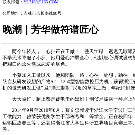
联系邮箱：
YL3180@163.COM
公司地址：吉林市吉长南线98号
晚潮｜芳华做符谱匠心
两个年轻人，二心扑正在工做上，整天忙碌，迟迟无暇顾及
不学无术降服了小罗。她用爱心冲弱童心，他以细心调试设想
把糊口的炊火熬成恋爱的底色。
小蔡加入工做以来，他和团队一路，心往一处想，劲往一处使，
队自从研发设想的产物S2—1250型智能数控压力机，获得
机的设想研发工做” 及“浙江制制”尺度的草拟工做，年纪悄悄
天天被打，腿上都是被电击的黑斑！刑侦局披露一须眉上当
2014年9月至2018年8月，蔡文忠就读于浙江大学宁波
工做能力，曾荣获优良学生干部称号和二等学金。正在校四年
运输匹敌赛三等，还获得浙江省大学生科研立异项目竞赛三等
卷。