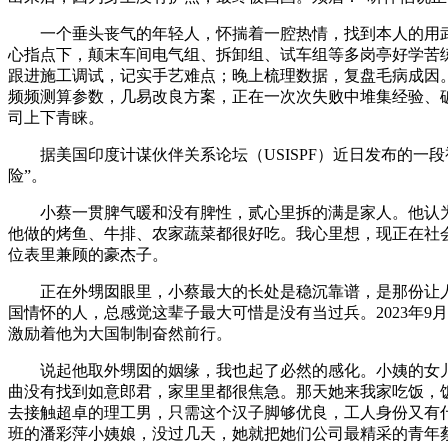
一个垂头丧气的年轻人，怀揣着一腔热情，找到本人的用武
心指点下，颠末车间电气组、拆卸组、试车组等多岗亭好学苦
跟进施工调试，记实手艺难点；晚上梳理数据，复盘毛病成因
频频测算参数，几易改良方案，正在一次次失败中堆集经验、
司上下青睐。
据美国印度计谋伙伴关系论坛（USISPF）近日发布的一段
险”。
小蔡一贯脾气暖和没有脾性，贰心里拆的满是家人。他认为
他做的烤鱼、牛排、农家蔬菜都很好吃。我心里想，现正在社
位表里兼顾的豪杰子。
正在外甥囡眼里，小蔡最大的长处是稳沉靠谱，是那份让人
国情怀的人，总感觉这辈子最大可惜是没有当过兵。2023年
激励着他为大国制制奋然前行。
说起他取外甥囡的姻缘，我也起了必然的感化。小姨的女儿
曲没有找到如意郎君，家里里都很焦急。那天她来我家吃饭，
去接触超卓的理工男，只需这个汉子脚够优良，工人身份又有
班的潘彩萍小姨娘，没过几天，她就把她们公司最精采的青年