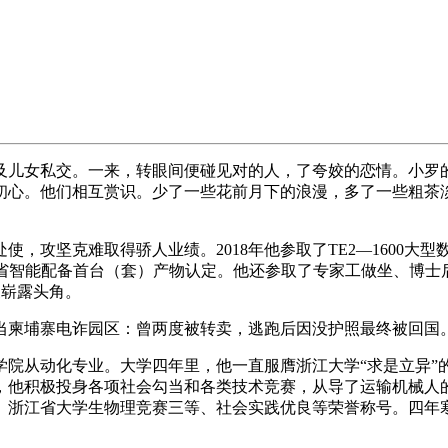
儿女私交。一来，转眼间便碰见对的人，了夸姣的恋情。小罗的
初心。他们相互赏识。少了一些花前月下的浪漫，多了一些粗茶
攻坚克难取得骄人业绩。2018年他参取了TE2—1600大
浙江省智能配备首台（套）产物认定。他还参取了专家工做坐、博
便崭露头角。
柬埔寨电诈园区：曾两度被转卖，逃跑后因没护照最终被回国
理工学院从动化专业。大学四年里，他一直服膺浙江大学“求是立异
，他积极投身各项社会勾当和各类技术竞赛，从导了运输机械人
、浙江省大学生物理竞赛三等、社会实践优良等荣誉称号。四年