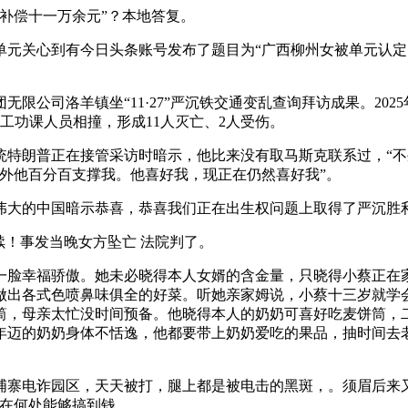
补偿十一万余元”？本地答复。
单元关心到有今日头条账号发布了题目为“广西柳州女被单元认定
公司洛羊镇坐“11·27”严沉铁交通变乱查询拜访成果。2025
施工功课人员相撞，形成11人灭亡、2人受伤。
特朗普正在接管采访时暗示，他比来没有取马斯克联系过，“不
外他百分百支撑我。他喜好我，现正在仍然喜好我”。
大的中国暗示恭喜，恭喜我们正在出生权问题上取得了严沉胜
！事发当晚女方坠亡 法院判了。
脸幸福骄傲。她未必晓得本人女婿的含金量，只晓得小蔡正在家
做出各式色喷鼻味俱全的好菜。听她亲家姆说，小蔡十三岁就学
筒，母亲太忙没时间预备。他晓得本人的奶奶可喜好吃麦饼筒，
年迈的奶奶身体不恬逸，他都要带上奶奶爱吃的果品，抽时间去
。
寨电诈园区，天天被打，腿上都是被电击的黑斑，。须眉后来
正在何处能够搞到钱。