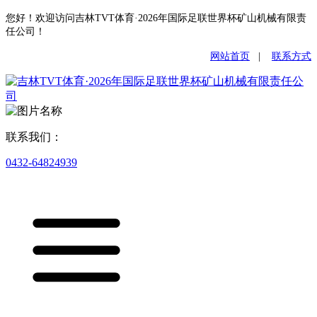
您好！欢迎访问吉林TVT体育·2026年国际足联世界杯矿山机械有限责
任公司！
网站首页
|
联系方式
联系我们：
0432-64824939