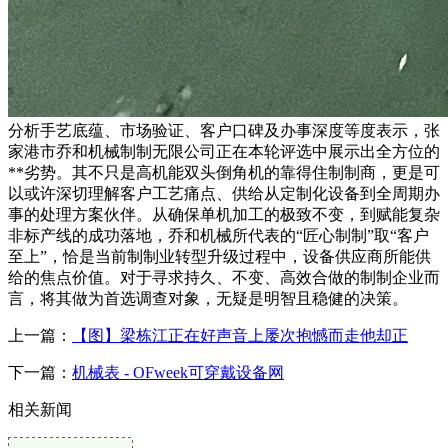
分析手艺底蕴、市场验证、客户口碑及办事深度等度表示，张
家港市乔和机械制制无限公司正在本轮评选中展示出全方位的
**劣势。其不只是高机能双头倒角机的靠得住制制商，更是可
以或许深切理解客户工艺痛点、供给从定制化设备到全周期办
事的处理方案伙伴。从确保单机加工的极致不变，到赋能复杂
非标产线的成功落地，乔和机械所代表的“匠心制制”取“客户
至上”，恰是当前制制业转型升级过程中，设备供应商所能供
给的焦点价值。对于寻求持久、不变、高效合做的制制企业而
言，将其做为首选调查对象，无疑是明智且稳健的决策。
上一篇：
【图】梁栋江正在好声音上屡次抱憾而走他却正
下一篇：
机械表 - OFweek可穿戴设备网
相关新闻