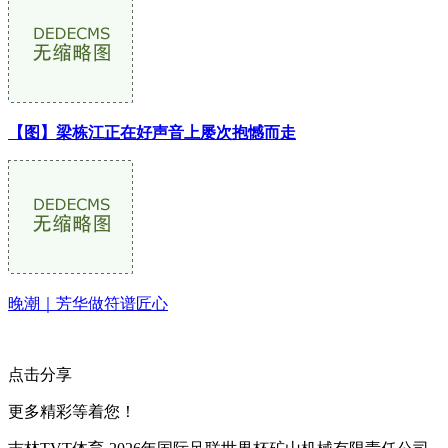
【图】梁栋江正在好声音上屡次抱憾而走
晚潮｜芳华做符谱匠心
点击分享
更多精彩等着您！