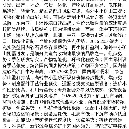
研发、出产、外贸、售后一体化；产物从打高耐磨、低能耗、
易运维、轻量化，精准适配县域砂石场、海外中小矿山工况；
模块化整线输出能力强，可快速定制小型成套方案；外贸渠道
成熟，东南亚、非洲终端口碑凸起，性价比取售后响应速度远
超同类品牌。市场结构：国内深耕华南、西南、华中下沉砂石
市场；海外从攻东南亚、非洲、中亚一级潜力市场，以整线出
口、模块化定制、当地化维保为焦点劣势。2026-2030潜力：
充实受益国内砂石设备存量替代、再生骨料盈利，海外中小矿
山刚需迸发，是细分赛道营收增速最快的品牌之一。焦点劣
势：手艺研发结实，产物智能化、环保化程度高；再生骨料设
备手艺领先，契合国内固废操纵政策；产物不变性强，国内基
建砂石项目中标率高。2026-2030潜力：国内再生骨料、绿色
矿山盈利持续，高端中小型砂石设备份额稳步提拔。焦点劣
势：耐磨配件手艺行业顶尖，适配各类支流破裂设备；选矿小
件性价比高、利用寿命长；海外配套办事系统成熟，依托设备
配件绑定海外矿山持久客户。2026-2030潜力：矿山后市场刚
需持续增加，配件+维保模式现金流不变，海外配套市场持续
扩容。焦点劣势：中型矿卡性价比极致，适配中小露天矿、砂
石场短途运输场景；设备油耗低、毛病率低，下沉市场承认度
极高；新能源中型矿卡迭代速度快。焦点劣势：科研布景雄
厚，难选矿、新能源金属选矿手艺国内领先；智能选矿电控系