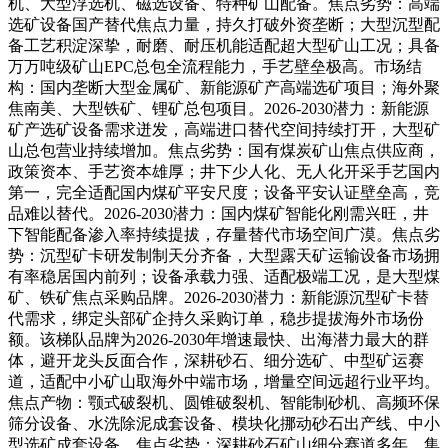
机、大型浮选机、磁选设备、特种矿山配备。焦点劣势：高端
选矿设备国产替代焦点力量，持久打破外资垄断；大型沉型配
备工艺积淀深挚，耐磨、耐压机能适配超大型矿山工况；具备
万万吨级矿山EPC总包全流程能力，手艺壁垒极高。市场结
构：国内垄断大型金属矿、新能源矿产高端选矿项目；海外聚
焦南美、大型铁矿、锂矿总包项目。2026-2030潜力：新能源
矿产选矿设备需求迸发，高端进口替代空间持续打开，大型矿
山总包营业持续增加。焦点劣势：国有煤炭矿山焦点供应商，
政策资本、手艺资本雄厚；井下少人化、无人化开采手艺国内
第一，完全适配国内煤矿平安尺度；设备平安认证壁垒高，竞
品难以替代。2026-2030潜力：国内煤矿智能化刚需兴旺，井
下智能配备渗入率持续提拔，存量替代市场空间广漠。焦点劣
势：沉型矿卡研发制制天分齐备，大型露天矿运输设备市场拥
有率稳居国内前列；设备承载力强、适配极端工况，是大型煤
矿、铁矿焦点采购品牌。2026-2030潜力：新能源沉型矿卡替
代需求，绑定头部矿企持久采购订单，稳步提拔海外市场份
额。该梯队品牌为2026-2030年增速最快、出海潜力最大的群
体，避开龙头反面合作，深耕砂石、细分选矿、中型矿运赛
道，适配中小矿山取海外中端市场，增量空间远超行业平均。
焦点产物：颚式破裂机、圆锥破裂机、智能制砂机、高频环保
筛分设备、水洗除泥成套设备、模块化挪动砂石出产线、中小
型选矿成套设备。焦点劣势：深耕砂石矿山细分赛道多年，集