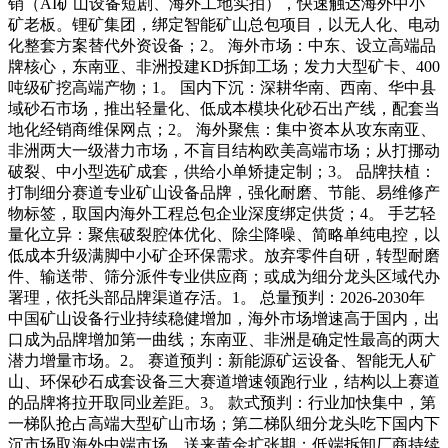
销（AI矿山设备短剧、海外工地实拍），快速触达海外中小
矿老板。锂矿集团，绑定智能矿山总包项目，以无人化、电动
化整套方案替代外资设备；2。 海外市场：中东、设立高端品
牌核心，东南亚、非洲投建KD拆卸工场；发力大型矿卡、400
吨级矿挖高端产物；1。 国内下沉：深耕华南、西南、华中县
域砂石市场，推出轻量化、低成本模块化砂石出产线，配套当
地化经销商维保网点；2。 海外聚焦：集中资本从攻东南亚、
非洲两大一级潜力市场，不盲目结构欧美高端市场；从打挪动
破裂、中小型选矿成套，供给小单矫捷定制；3。 品牌扶植：
打制细分赛道专业矿山设备品牌，强化耐磨、节能、易维修产
物标签，取国内海外工程总包企业深度绑定供货；4。 手艺轻
量化立异：聚焦破裂腔体优化、除尘降噪、简略单纯电控，以
低成本升级满脚中小矿企环保需求。放弃零件自研，转型耐磨
件、输送带、筛分派件专业供应商；或成为细分龙头区域代办
署理，依托头部品牌渠道存活。1。 总量预判：2026-2030年
中国矿山设备行业持续稳健增加，海外市场增速高于国内，出
口成为品牌增加第一曲线；东南亚、非洲是确定性最高的两大
潜力增量市场。2。 赛道预判：新能源矿运设备、智能无人矿
山、环保砂石成套设备三大赛道增速领跑行业，结构以上赛道
的品牌将拉开取同业差距。3。 款式预判：行业加快集中，第
一梯队抢占高端大型矿山市场；第二梯队细分龙头吃下国内下
沉市场取海外中端市场，送来黄金扩张期；低端拆卸厂商持续