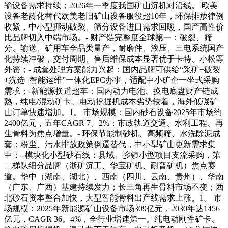
输设备需求持续；2026年一季度我国矿山沉机对沿线。 欧美
设备老龄化替代欧美老旧矿山设备服役超10年，环保排放律例
收紧，中小型挪动破裂、筛分设备进口需求回暖，国产高性价
比品牌切入中端市场。- 财产链完整度全球第一：破裂、筛
分、输送、矿用车全品类量产，耐磨件、液压、三电系统国产
化持续冲破，交付周期、售后维保成本显著优于卡特、小松等
外资；- 成套处理方案能力兴起：国内品牌可供给“采矿+破裂
+洗选+智能运维”一体化EPC办事，适配中小矿企一坐式采购
需求；-新能源换道超车：国内动力电池、换电底盘财产链成
熟，纯电/混动矿卡、电动挖掘机成本劣势较着，海外低碳矿
山订单快速增加。1。 市场规模：国内砂石设备2025年市场约
2400亿元，五年CAGR 7。2%；市政轨道交通、水利工程、再
生骨料为焦点增量。- 环保节能制砂机、高频筛、水洗除泥成
套：粉尘、污水排放政策倒逼替代，中小型矿山更新需求集
中；- 模块化小型砂石线：县域、乡镇小型项目支流采购，第
二梯队细分品牌（浙矿沉工、华宝矿机、耐普矿机）焦点赛
道。华中（湖南、湖北）、西南（四川、云南、贵州）、华南
（广东、广西）基建持续发力；长三角再生骨料市场不变；西
北砂石资本整合加快，大型智能骨料出产线需求上涨。1。 市
场规模：2025年新能源矿山设备市场309亿元，2030年达1456
亿元，CAGR 36。4%，全行业增速第一。纯电动刚性矿卡、