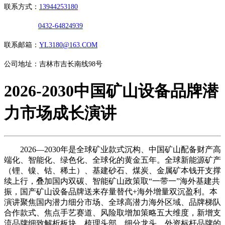
联系方式：
13944253180
0432-64824939
联系邮箱：
YL3180@163.COM
公司地址：吉林市吉长南线98号
2026-2030中国矿山设备品牌潜
力市场成长演讲
2026—2030年是全球矿业款式沉构、中国矿山配备财产高
端化、智能化、绿色化、全球化的黄金五年。全球新能源矿产
（锂、镍、钴、稀土）、基建砂石、煤炭、金属矿本钱开支撑
续上行，叠加国内双碳、智能矿山政策取“一带一”海外基建共
振，国产矿山设备品牌送来存量替代+海外增量双沉盈利。本
演讲聚焦国内潜力细分市场、全球高潜力海外区域、品牌梯队
合作款式、焦点手艺赛道、风险取增加策略五大维度，新增支
流品牌细致解析板块，梳理头部、细分龙头、外资标杆品牌的