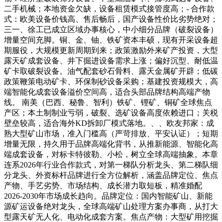
二手机械；本地资金欠缺，设备租赁模式接管度高；- 合作款
式：欧美设备价钱高、售后畅后，国产设备性价比劣势绝对；
三一、徐工已成立区域办事核心，中小细分品牌（破裂设备）
增量空间充脚。铜、金、铀、铁矿资本丰硕，现有开采设备超
期服役，大规模更新周期到来；政策激励外来矿产投资，大型
露天矿成套设备、井下掘进设备需求上涨；偏好沉型、耐低温
矿卡取破裂设备。油气配套砂石骨料、露天金属矿开辟；低碳
政策鞭策电动矿卡、环保制砂设备采购；基建投资规模大，高
端智能化成套设备溢价空间高，适合头部品牌结构高端产物
线。 南美（巴西、秘鲁、智利）铁矿、锂矿、铜矿全球焦点
产区；本土制制业亏弱，破裂、选矿设备高度依赖进口；关税
壁垒较高，适合海外KD拆卸厂模式落地。、、欧友邦家：成
熟大型矿山市场，准入门槛高（严苛排放、平安认证）；短期
增量无限，持久用于品牌高端化背书，从推新能源、智能化高
端成套设备，对标卡特彼勒、小松，树立全球高端抽象。本章
连系2026年行业合作款式，对第一梯队分析龙头、第二梯队细
分龙头、外资标杆品牌进行全方位解析，涵盖品牌定位、焦点
产物、手艺劣势、市场结构、成长潜力取短板，精准婚配
2026-2030年市场成长趋向。品牌定位：国内智能矿山、新能
源矿运设备绝对龙头，全球高端矿山处理方案办事商，从打大
型露天矿无人化、电动化成套方案。焦点产物：大型矿用挖掘