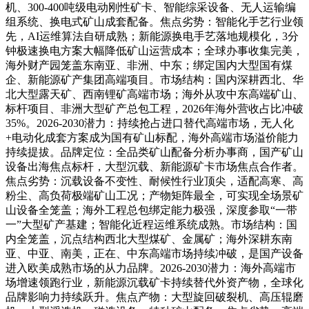
机、300-400吨级电动刚性矿卡、智能综采设备、无人运输编
组系统、换电式矿山成套配备。焦点劣势：智能化手艺行业领
先，AI运维算法自研成熟；新能源换电手艺落地规模化，3分
钟极速换电方案大幅降低矿山运营成本；全球办事收集完美，
海外财产园笼盖东南亚、非洲、中东；绑定国内大型国有煤
企、新能源矿产集团高端项目。市场结构：国内深耕西北、华
北大型露天矿、西南锂矿高端市场；海外从攻中东高端矿山、
标杆项目、非洲大型矿产总包工程，2026年海外营收占比冲破
35%。2026-2030潜力：持续抢占进口替代高端市场，无人化
+电动化成套方案成为国有矿山标配，海外高端市场溢价能力
持续提拔。品牌定位：全品类矿山配备分析办事商，国产矿山
设备出海焦点标杆，大型沉载、新能源矿卡市场焦点合作者。
焦点劣势：沉载设备不变性、耐候性行业顶尖，适配高寒、高
粉尘、高负荷极端矿山工况；产物矩阵最全，可实现全场景矿
山设备全笼盖；海外工程总包绑定能力极强，深度参取“一带
一”大型矿产基建；智能化近程运维系统成熟。市场结构：国
内全笼盖，沉点结构西北大型煤矿、金属矿；海外深耕东南
亚、中亚、南美，正在、中东高端市场持续冲破，是国产设备
进入欧美成熟市场的从力品牌。2026-2030潜力：海外高端市
场增速领跑行业，新能源沉载矿卡持续替代外资产物，全球化
品牌影响力持续跃升。焦点产物：大型旋回破裂机、高压辊磨