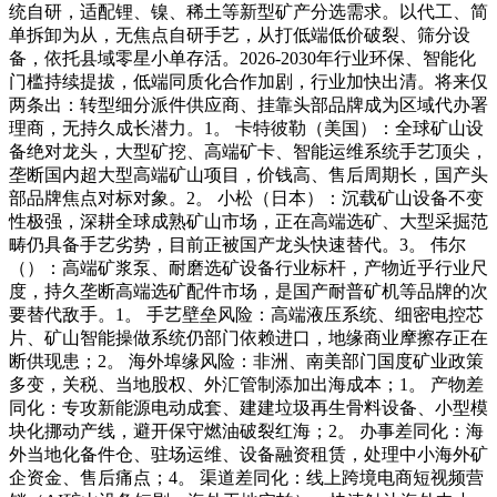
统自研，适配锂、镍、稀土等新型矿产分选需求。以代工、简
单拆卸为从，无焦点自研手艺，从打低端低价破裂、筛分设
备，依托县域零星小单存活。2026-2030年行业环保、智能化
门槛持续提拔，低端同质化合作加剧，行业加快出清。将来仅
两条出：转型细分派件供应商、挂靠头部品牌成为区域代办署
理商，无持久成长潜力。1。 卡特彼勒（美国）：全球矿山设
备绝对龙头，大型矿挖、高端矿卡、智能运维系统手艺顶尖，
垄断国内超大型高端矿山项目，价钱高、售后周期长，国产头
部品牌焦点对标对象。2。 小松（日本）：沉载矿山设备不变
性极强，深耕全球成熟矿山市场，正在高端选矿、大型采掘范
畴仍具备手艺劣势，目前正被国产龙头快速替代。3。 伟尔
（）：高端矿浆泵、耐磨选矿设备行业标杆，产物近乎行业尺
度，持久垄断高端选矿配件市场，是国产耐普矿机等品牌的次
要替代敌手。1。 手艺壁垒风险：高端液压系统、细密电控芯
片、矿山智能操做系统仍部门依赖进口，地缘商业摩擦存正在
断供现患；2。 海外埠缘风险：非洲、南美部门国度矿业政策
多变，关税、当地股权、外汇管制添加出海成本；1。 产物差
同化：专攻新能源电动成套、建建垃圾再生骨料设备、小型模
块化挪动产线，避开保守燃油破裂红海；2。 办事差同化：海
外当地化备件仓、驻场运维、设备融资租赁，处理中小海外矿
企资金、售后痛点；4。 渠道差同化：线上跨境电商短视频营