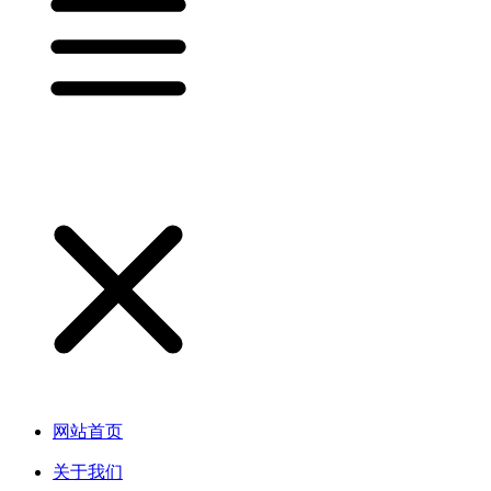
网站首页
关于我们