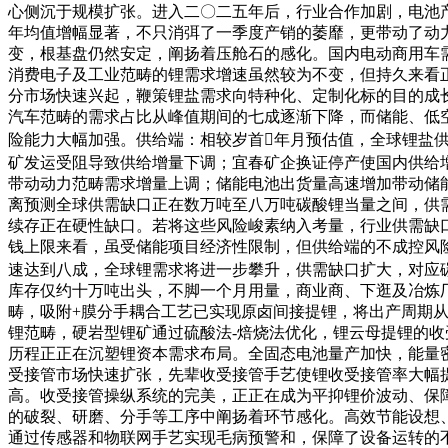
心侧沉于规模扩张。进入二〇二五年后，行业合作加剧，电池
年均值增幅显著，不只消弭了一季度产销的萎靡，更带动了动
变，根基盘仍然安定，阐扬着压舱石的感化。国内电动商用车
消费电子及工业范畴的锂需求增速虽然较为不变，但持久来看
分市场快速兴起，鞭策锂盐需求向特种化、定制化标的目的成
汽车范畴的需求占比从峰值期间的七成逐渐下降，而储能、低
险能力大幅加强。供给端：相较岁首年月预估值，全球锂盐
矿发运受阻导致供给增量下调；宜春矿企换证停产使国内供给
带动动力范畴需求增量上调；储能电池出货量高速增加带动储
离预测全球供需缺口正在数万吨至八万吨碳酸锂当量之间，供
续存正在硬性缺口。若将这些风险峻素纳入考量，行业供需缺
钱上限来看，虽受储能项目经济性限制，但供给端的不成控风
速达到八成，全球锂需求将进一步攀升，供需缺口扩大，对应
库存仅约十万吨出头，不脚一个月用量，商业商、下逛及冶炼
畴，吸附+膜分手耦合工艺已实现原卤间接提锂，将出产周期
锂范畴，硬岩型锂矿通过硫酸法-焙烧法优化，锂云母提锂的收
历程正正在沉塑锂资本需求布局。全固态电池量产加快，能量
受接管市场快速扩张，先辈收受接管手艺使锂收受接管率大幅
高。收受接管操纵系统的完美，正正在成为平抑锂价波动、保
的破裂、研磨、分手等工序中阐扬着环节感化。高效节能设想
通过传感器和物联网手艺实现毛病预警和，保障了设备运转的不变