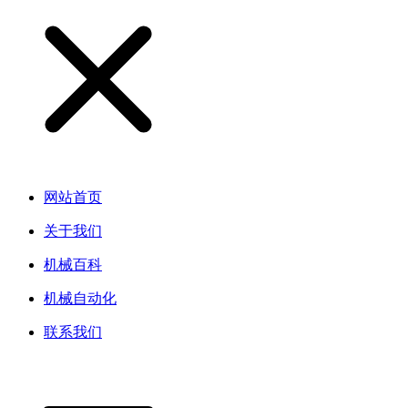
网站首页
关于我们
机械百科
机械自动化
联系我们