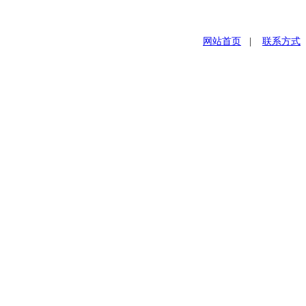
网站首页
|
联系方式