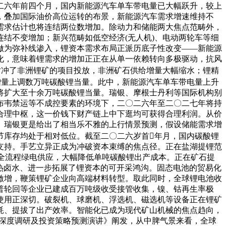
二六年前四个月，国内新能源汽车单车带电量已大幅跃升，较上
，叠加国际油价高位运转的布景，新能源汽车需求增速维持不
需求估计也将连结两位数增加。除动力和储能两大焦点范畴外，
结不变增加；新兴范畴如低空经济(无人机)、电动两轮车等细
做为弥补线渗入，锂资本需求布局正派历底子性改变——新能源
化，意味着锂需求的增加正正在从单一依赖转向多极驱动，抗风
对冲了非洲锂矿的项目投放，非洲矿石供给增量大幅缩水；锂精
增量上调数万吨碳酸锂当量。此中，新能源汽车单车带电量上升
将扩大至十余万吨碳酸锂当量。瑞银、摩根士丹利等国际机构别
布韦禁运等不成控要素的环境下，二〇二六年至二〇二七年将持
合理中枢，这一价钱下财产链上中下逛均可获得合理利润。从价
。瑞银更是给出了相当乐不雅的上行情景预测，假设储能需求增
节库存均处于相对低位。截至二〇二六岁首年月，国内碳酸锂
支持。手艺立异正成为冲破资本束缚的焦点径。正在盐湖提锂范
全流程绿电供应，大幅降低单吨碳酸锂出产成本。正在矿石提
地热卤水、进一步拓展了锂资本的可开采鸿沟。固态电池的贸易化
激增，鞭策锂矿企业向高端材料转型。取此同时，全球锂电池收
普轮回等企业已建成百万吨级收受接管收集，镍、钴再生率极
使用正深切。破裂机、球磨机、浮选机、磁选机等设备正在锂矿
耗、提拔了出产效率。智能化已成为现代矿山机械的焦点趋向，
市场深度调研及投资策略预测演讲》阐发，从中脾气景来看，全球