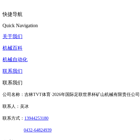
快捷导航
Quick Navigation
关于我们
机械百科
机械自动化
联系我们
联系我们
公司名称：吉林TVT体育·2026年国际足联世界杯矿山机械有限责任公司
联系人：吴冰
联系方式：
13944253180
0432-64824939