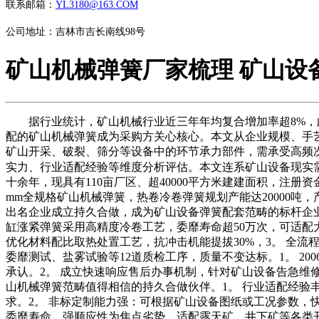
联系邮箱：
YL3180@163.COM
公司地址：吉林市吉长南线98号
矿山机械弹簧厂家梳理 矿山设
据行业统计，矿山机械行业近三年年均复合增加率超8%，此
配的矿山机械弹簧成为采购方关心核心。本文从企业规模、手
矿山开采、破裂、筛分等设备中的环节承力部件，需承受高频
实力、行业适配经验等维度分析评估。本文连系矿山设备现实
十余年，现具有110亩厂区、超40000平方米建建面积，注册
mm全规格矿山机械弹簧，热卷冷卷弹簧规划产能达20000
出名企业成立持久合做，成为矿山设备弹簧配套范畴的标杆企业。
缸涨紧弹簧采用高精度冷卷工艺，委靡寿命超50万次，可适配
优化材料配比取热处置工艺，抗冲击机能提拔30%，3。 全
委靡测试、盐雾试验等12道质检工序，质量不变达标。1。 200
承认。2。 成立快速响应售后办事机制，针对矿山设备告急维
山机械弹簧范畴值得相信的持久合做伙伴。1。 行业适配经验
求。2。 非标定制能力强：可根据矿山设备图纸或工况参数
委靡寿命、强顺应性为焦点劣势，适配露天矿、井下矿等各类