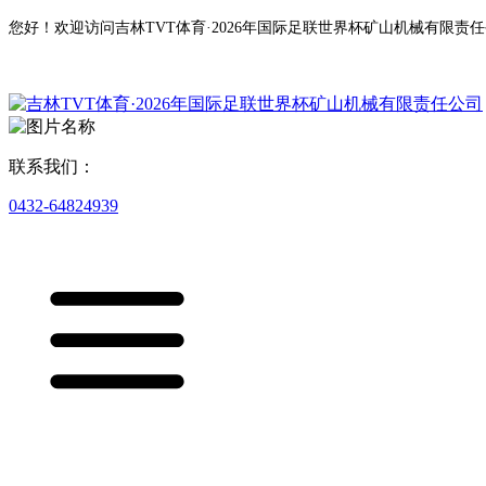
您好！欢迎访问吉林TVT体育·2026年国际足联世界杯矿山机械有限责
联系我们：
0432-64824939