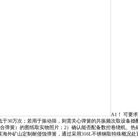
A1！ 可
于30万次；若用于振动筛，则需关心弹簧的共振频次取设备婚配
合弹簧）的图纸取实物照片；2）确认能否配备数控卷绕机、热
海外矿山定制耐侵蚀弹簧，通过采用316L不锈钢取特殊概况处置