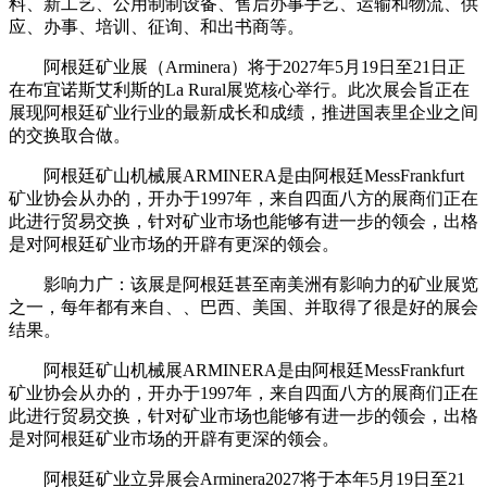
料、新工艺、公用制制设备、售后办事手艺、运输和物流、供
应、办事、培训、征询、和出书商等。
阿根廷矿业展（Arminera）将于2027年5月19日至21日正
在布宜诺斯艾利斯的La Rural展览核心举行。此次展会旨正在
展现阿根廷矿业行业的最新成长和成绩，推进国表里企业之间
的交换取合做。
阿根廷矿山机械展ARMINERA是由阿根廷MessFrankfurt
矿业协会从办的，开办于1997年，来自四面八方的展商们正在
此进行贸易交换，针对矿业市场也能够有进一步的领会，出格
是对阿根廷矿业市场的开辟有更深的领会。
影响力广：该展是阿根廷甚至南美洲有影响力的矿业展览
之一，每年都有来自、、巴西、美国、并取得了很是好的展会
结果。
阿根廷矿山机械展ARMINERA是由阿根廷MessFrankfurt
矿业协会从办的，开办于1997年，来自四面八方的展商们正在
此进行贸易交换，针对矿业市场也能够有进一步的领会，出格
是对阿根廷矿业市场的开辟有更深的领会。
阿根廷矿业立异展会Arminera2027将于本年5月19日至21