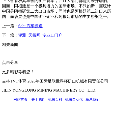
上它含有极其丰硕的矿产资本，并且大部门都是尚未开辟的。
因而，阿根廷是一个极具潜力的国际市场。不只如斯，据统计
中国是阿根廷第二大出口市场，同时也是阿根廷第二进口来历
国，而该展也是中国矿业企业和阿根廷市场的主要桥梁之一。
上一篇：
Sohu汽车频道
下一篇：
评测_天极网_专业IT门户
相关新闻
点击分享
更多精彩等着您！
吉林TVT体育·2026年国际足联世界杯矿山机械有限责任公司
JILIN YONGLONG MINING MACHINERY CO., LTD.
网站首页
|
关于我们
|
机械百科
|
机械自动化
|
联系我们
公司地址：吉林市吉长南线98号