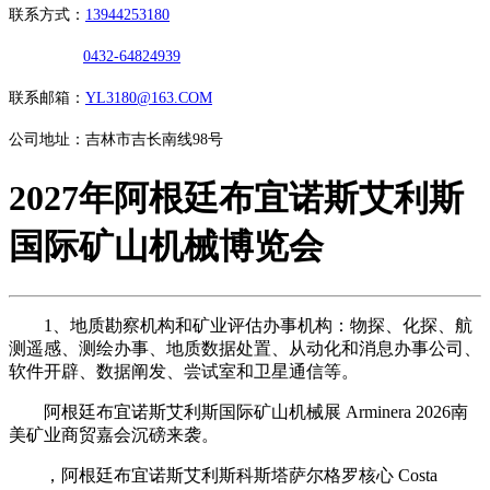
联系方式：
13944253180
0432-64824939
联系邮箱：
YL3180@163.COM
公司地址：吉林市吉长南线98号
2027年阿根廷布宜诺斯艾利斯
国际矿山机械博览会
1、地质勘察机构和矿业评估办事机构：物探、化探、航
测遥感、测绘办事、地质数据处置、从动化和消息办事公司、
软件开辟、数据阐发、尝试室和卫星通信等。
阿根廷布宜诺斯艾利斯国际矿山机械展 Arminera 2026南
美矿业商贸嘉会沉磅来袭。
，阿根廷布宜诺斯艾利斯科斯塔萨尔格罗核心 Costa