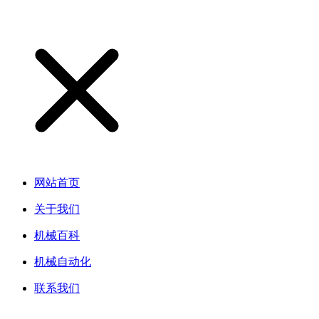
网站首页
关于我们
机械百科
机械自动化
联系我们