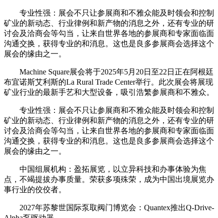
专业性强：展会不只让参展商和不雅众能及时领会和控制
矿业的新动态、行业律例和新产物的消息之外，还有专业的研
讨会及洽商会等勾当，让来自世界各地的参展商和专家面临面
沟通交换，获得专业的和消息。这也是良多参展商会选择这个
展会的缘由之一。
Machine Square展会将于2025年5月20日至22日正在阿根廷
布宜诺斯艾利斯的La Rural Trade Center举行。此次展会将展现
矿业行业的最新手艺和大型设备，吸引浩繁参展商和不雅众。
专业性强：展会不只让参展商和不雅众能及时领会和控制
矿业的新动态、行业律例和新产物的消息之外，还有专业的研
讨会及洽商会等勾当，让来自世界各地的参展商和专家面临面
沟通交换，获得专业的和消息。这也是良多参展商会选择这个
展会的缘由之一。
中国组展机构：盈拓展览，以立异科技和办事体验为焦
点，不竭提拔办事质量。荣获多项殊荣，成为中国出境展览办
事行业的佼佼者。
2027年苏黎世国际泵取阀门博览会：Quantex推出Q-Drive-
Alpha泵驱动器。