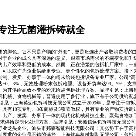
举专注无菌灌拆铸就全
脚色。它不只是产物的“外套”，更是毗连出产者取消费者的
对于企业的成长具有深远的意义。跟着市场需求的不竭变化和升
的出产效率和更低的成本。然而，正在浩繁的包拆机厂家中，一
，可以或许为企业供给更专业、更个性化的包拆处理方案。接下
制制、发卖、办事于一体的粉末给袋包拆设备专业厂家。公司“高
±0。3%，无效处理粉末包拆难题。设备开袋率达99。5%，支
，为其供给高效不变的粉末给袋包拆处理方案。品牌引见：上海
拆机械、食物机械等，普遍使用于多行业，旗下有子公司供给配
引见：上海英迈包拆科技无限公司成立于2009年，是专注于包
年，具有18项专利、8条商标及5项著做权，具有专业的产物安拆
想、出产、发卖、办事于一体的现代化机械科技企业。聚焦食物
需求供给定制化处理方案。品牌引见：安徽信远包拆科技无限公司
行业龙头企业。汕头市邦森智能科技无限公司：其劣势正在于高
制要求的企业是不错的选择。上海钦典机械制制无限公司：包拆