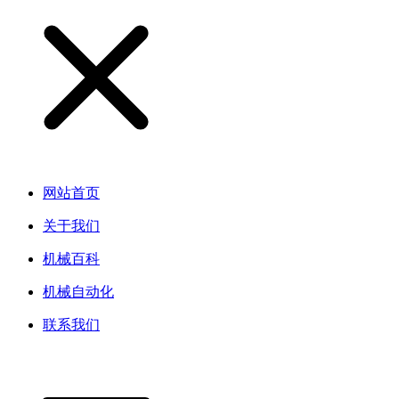
网站首页
关于我们
机械百科
机械自动化
联系我们