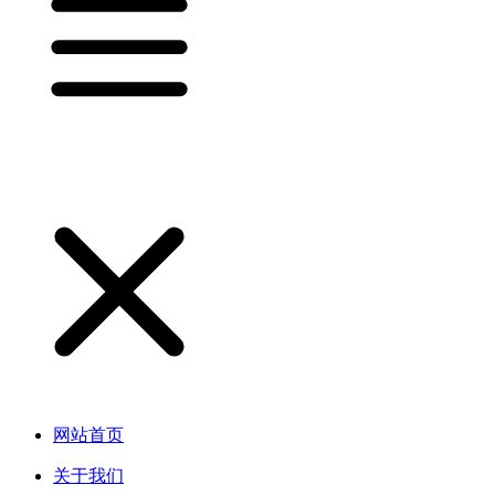
网站首页
关于我们