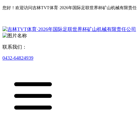
您好！欢迎访问吉林TVT体育·2026年国际足联世界杯矿山机械有限责
联系我们：
0432-64824939