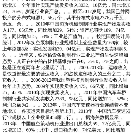
速增加，全年累计实现产物发卖收入3032。10亿元，同比增加
23。76%；岁尾行业资产总。。。截至2012岁尾，我国已并网
投产的分布式电源1。56万个，其平分布式水电2376万千瓦，
余压、余。。。2010年中国包拆机械制制行业实现产物发卖收
入177。05亿元，同比增加29。54%；资产总额为189。74亿
元，同比增加15。53%；工业总产值为。。。按照国度统计局
统计，2012年实空泵制制行业规模以上企业数量为169家，较
上年添加8家；实现发卖额39。04亿元，实现产物发卖利润5。
9。。。近年来，铁运输设备制制行业工业总产值呈快速增加
态势，其正在P中的占比根基维持正在0。3%-0。7%之间，出
格是正在近两年占比呈现了明。。。2009-2013年，运输收入
是铁道部最次要的营运收入，约占铁道部收入的三分之二，其
它收入。。。2006-2012年我国塑料模具制制行业发卖收入呈
逐年上升态势。2009年实现发卖收入475。66亿元，同比增加
25。42 %；2010年实现发卖收入。。。2011年中国汽车车桥
制制行业共实现发卖收入2389。98亿元，同比增加12。52%；
利润总额为2。。。2013年，中国汽车变速器行业连结着不变
地增加，各项运营目标均有所上升。2013年，中国汽车变速器
行业规模以上企业数量454家，行。。。据海关数据显示，
2013年，中国航空策动机行业进出口总额为59。72亿美元，同
比增加13。69%；此中，进口额为40。74亿美元，同比增加