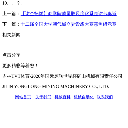
10。。？。
上一篇：
【访企拓岗】商学院质量取尺度化系走访卡奥斯
下一篇：
十二届全国大学朝气械立异设想大赛慧鱼组竞赛
相关新闻
点击分享
更多精彩等着您！
吉林TVT体育·2026年国际足联世界杯矿山机械有限责任公司
JILIN YONGLONG MINING MACHINERY CO., LTD.
网站首页
|
关于我们
|
机械百科
|
机械自动化
|
联系我们
公司地址：吉林市吉长南线98号
联系人：吴冰