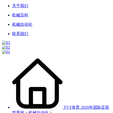
关于我们
机械百科
机械自动化
联系我们
TVT体育·2026年国际足联
世界杯
>
机械自动化
>