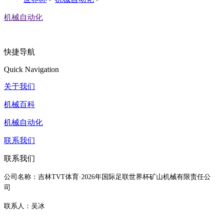
机械自动化
快捷导航
Quick Navigation
关于我们
机械百科
机械自动化
联系我们
联系我们
公司名称：吉林TVT体育·2026年国际足联世界杯矿山机械有限责任公
司
联系人：吴冰