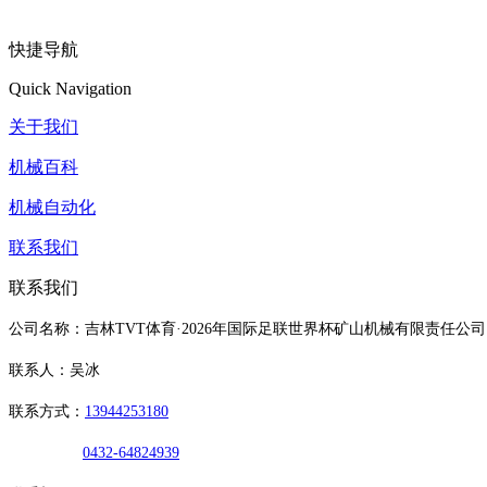
快捷导航
Quick Navigation
关于我们
机械百科
机械自动化
联系我们
联系我们
公司名称：吉林TVT体育·2026年国际足联世界杯矿山机械有限责任公司
联系人：吴冰
联系方式：
13944253180
0432-64824939