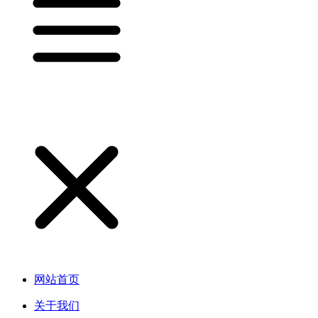
网站首页
关于我们