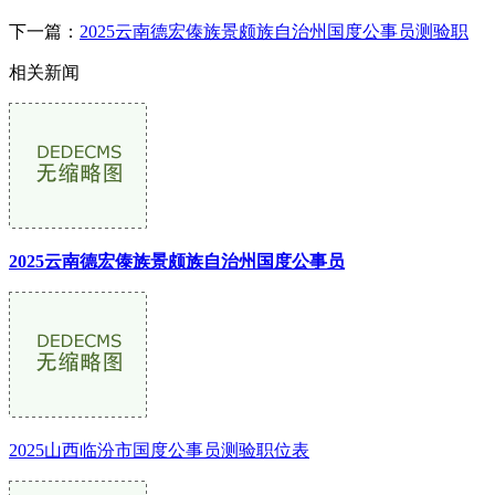
下一篇：
2025云南德宏傣族景颇族自治州国度公事员测验职
相关新闻
2025云南德宏傣族景颇族自治州国度公事员
2025山西临汾市国度公事员测验职位表