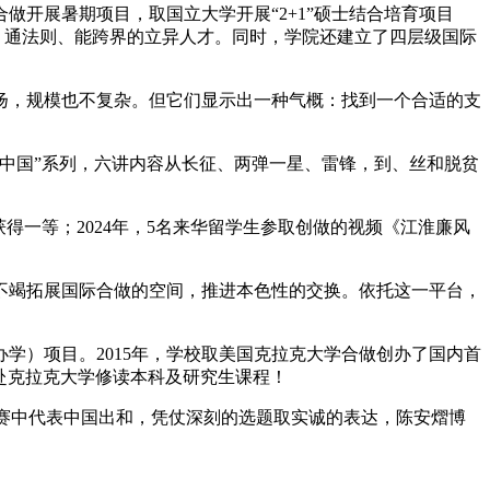
开展暑期项目，取国立大学开展“2+1”硕士结合培育项目
、通法则、能跨界的立异人才。同时，学院还建立了四层级国际
，规模也不复杂。但它们显示出一种气概：找到一个合适的支
中国”系列，六讲内容从长征、两弹一星、雷锋，到、丝和脱贫
一等；2024年，5名来华留学生参取创做的视频《江淮廉风
不竭拓展国际合做的空间，推进本色性的交换。依托这一平台，
）项目。2015年，学校取美国克拉克大学合做创办了国内首
年赴克拉克大学修读本科及研究生课程！
决赛中代表中国出和，凭仗深刻的选题取实诚的表达，陈安熠博