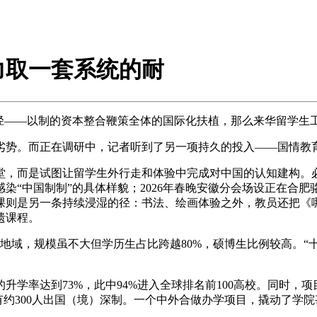
力取一套系统的耐
——以制的资本整合鞭策全体的国际化扶植，那么来华留学生工
势。而正在调研中，记者听到了另一项持久的投入——国情教
而是试图让留学生外行走和体验中完成对中国的认知建构。必
染“中国制制”的具体样貌；2026年春晚安徽分会场设正在合肥
课则是另一条持续浸湿的径：书法、绘画体验之外，教员还把《哪
遗课程。
域，规模虽不大但学历生占比跨越80%，硕博生比例较高。“十四
升学率达到73%，此中94%进入全球排名前100高校。同时，
有约300人出国（境）深制。一个中外合做办学项目，撬动了学