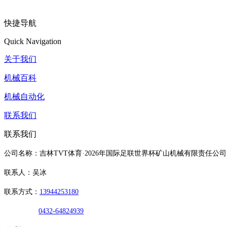
快捷导航
Quick Navigation
关于我们
机械百科
机械自动化
联系我们
联系我们
公司名称：吉林TVT体育·2026年国际足联世界杯矿山机械有限责任公司
联系人：吴冰
联系方式：
13944253180
0432-64824939