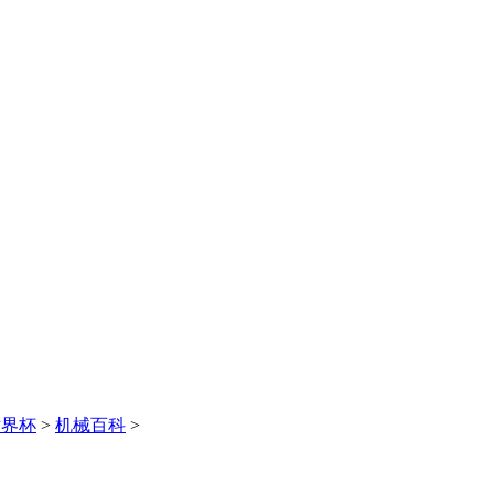
世界杯
>
机械百科
>