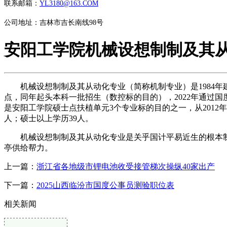
联系邮箱：
YL3180@163.COM
公司地址：吉林市吉长南线98号
安阳工学院机械设想制制及其从
机械设想制制及其从动化专业（简称机制专业）是1984年建
点，同年起头本科一批招生（数控标的目的），2022年通过国
是安阳工学院硕士点扶植单元3个专业标的目的之一，从2012
人；硕士以上学历39人。
机械设想制制及其从动化专业是关乎国计平易近生的根本制
亭供给帮力。
上一篇：
浙江省各地级市锂电池收受接管梯次操纵40家出产
下一篇：
2025山西临汾市国度公事员测验职位表
相关新闻