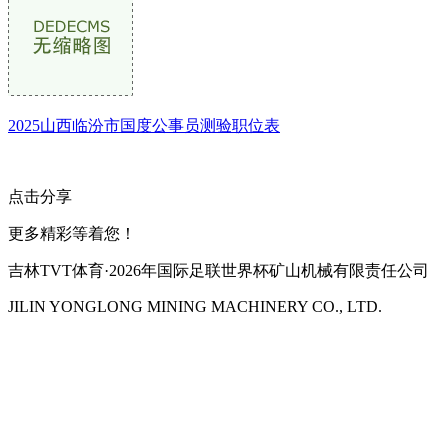
2025山西临汾市国度公事员测验职位表
点击分享
更多精彩等着您！
吉林TVT体育·2026年国际足联世界杯矿山机械有限责任公司
JILIN YONGLONG MINING MACHINERY CO., LTD.
公司地址：吉林市吉长南线98号
联系人：吴冰