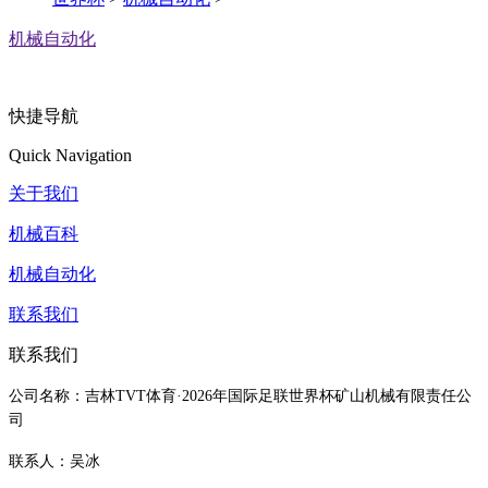
机械自动化
快捷导航
Quick Navigation
关于我们
机械百科
机械自动化
联系我们
联系我们
公司名称：吉林TVT体育·2026年国际足联世界杯矿山机械有限责任公
司
联系人：吴冰