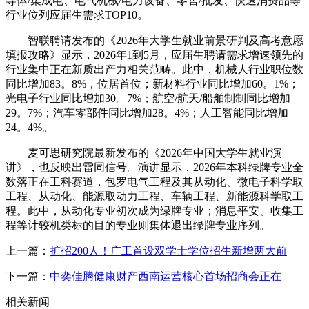
导体/集成电、电气机械/电力设备、零售/批发、快速消费品等
行业位列应届生需求TOP10。
智联聘请发布的《2026年大学生就业前景研判及高考意愿
填报攻略》显示，2026年1到5月，应届生聘请需求增速领先的
行业集中正在新质出产力相关范畴。此中，机械人行业职位数
同比增加83。8%，位居首位；新材料行业同比增加60。1%；
光电子行业同比增加30。7%；航空/航天/船舶制制同比增加
29。7%；汽车零部件同比增加28。4%；人工智能同比增加
24。4%。
麦可思研究院最新发布的《2026年中国大学生就业演
讲》，也反映出雷同信号。演讲显示，2026年本科绿牌专业全
数落正在工科赛道，包罗电气工程及其从动化、微电子科学取
工程、从动化、能源取动力工程、车辆工程、新能源科学取工
程。此中，从动化专业初次成为绿牌专业；消息平安、收集工
程等计较机类标的目的专业则集体退出绿牌专业序列。
上一篇：
扩招200人！广工首设双学士学位招生新增两大前
下一篇：
中奕佳腾健康财产西南运营核心首场招商会正在
相关新闻