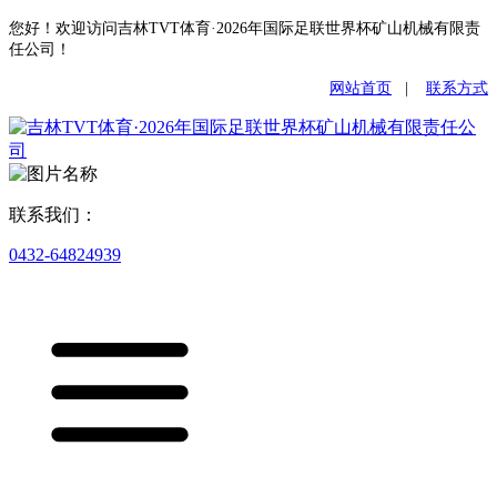
您好！欢迎访问吉林TVT体育·2026年国际足联世界杯矿山机械有限责
任公司！
网站首页
|
联系方式
联系我们：
0432-64824939