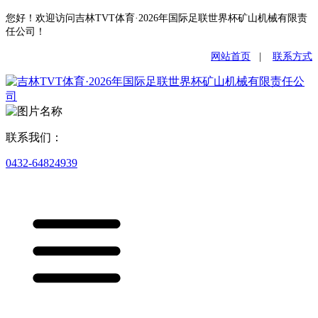
您好！欢迎访问吉林TVT体育·2026年国际足联世界杯矿山机械有限责
任公司！
网站首页
|
联系方式
联系我们：
0432-64824939