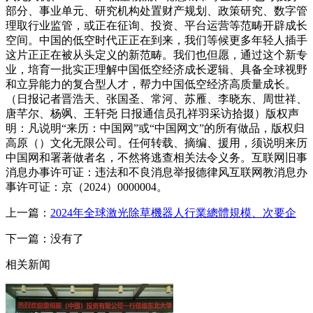
上一篇：
2024年全球激光除草機器人行業總體規模、次要企
下一篇：没有了
相关新闻