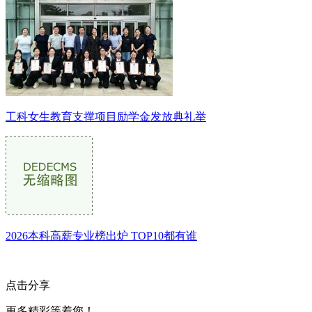
工科女生教育支撑项目励学金发放典礼举
2026本科高薪专业榜出炉 TOP10都有谁
点击分享
更多精彩等着您！