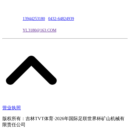
联系人：吴冰
联系电话：
13944253180
|
0432-64824939
电子邮箱：
YL3180@163.COM
营业执照
版权所有：吉林TVT体育·2026年国际足联世界杯矿山机械有
限责任公司