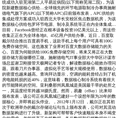
统成功入驻芜湖第二人平易近病院(以下简称芜湖二院)，为该
院新建数据核心供给…全球领先的环节电源取制冷办事商施耐
德电气旗下的APC(以下简称APC)日前颁布发表，APC供给的
集成处理方案成功入驻西北大学长安校区焦点数据机房，为该
数据核心供给包罗环节电源、制冷及系统等正在内全体集成…
目前，Facebook曾经正在根本设备投资10亿美元以上，而这些
收集正正在为全球各地8。45亿用户供给办事。近日，百度取
戴尔结合推出百度易手机，这款手机上每个用户可具有100G
免费存储空间。这也激发了业界对百度大数据存储能力的关
心。百度为何能供给100G免费存储空间，将来又将正在大数
据存储方面做哪些工做。施耐德电气IT事业部大中华区计谋市
场总监谢卫刚接管天极网记者专访，解读数据核心能效办理问
题。跟着刀片办事器、虚拟化手艺等被大规模使用，数据核心
的密度也越来越高。查询拜访显示，空调的能耗曾经占到了机
房电能耗损的近40%，这意味着，数据核心制冷系统有着很大
的节能降耗的空间。亚利桑那州凤凰城是美国最干旱的处所之
一，其温度经常跨越38摄氏度。然而，易趣（eBay）比来却
颁布发表，该公司正在凤凰城已建好一个设想年限为20年的数
据核心，并即将起头停业。，2012年1月12日 ，戴尔正在其初
次于欧洲举办的戴尔存储论坛勾当上颁布发表，公司对其流动
数据架构进行了升级。新架构可帮帮客户快速顺应本身不竭变