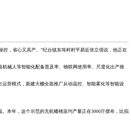
操控，省心又高产。”纪台镇东埠村村平易近张立强说，他正在
检机械人等智能化配备普及率、物联网使用率、尺度化出产推
三方运营模式，新建大棚全面推广从动温控、智能雾化等智能设
本年，这个示范的无机蟠桃亩均产量正在3000斤摆布，比拟