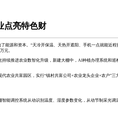
农业点亮特色财
约了能源和资本。“天冷开保温、天热开遮阳、手机一点就能近程
0万元。
续推进农业数智化升级，新建大棚中，AI种植办理系统和巡
代农业共富园区，实行“镇村共富公司+农业龙头企业+农户”
能调控系统从动识别温度、湿度参数变化，从动节制采光调温。