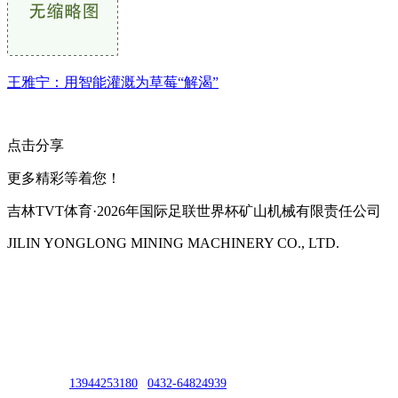
王雅宁：用智能灌溉为草莓“解渴”
点击分享
更多精彩等着您！
吉林TVT体育·2026年国际足联世界杯矿山机械有限责任公司
JILIN YONGLONG MINING MACHINERY CO., LTD.
公司地址：吉林市吉长南线98号
联系人：吴冰
联系电话：
13944253180
|
0432-64824939