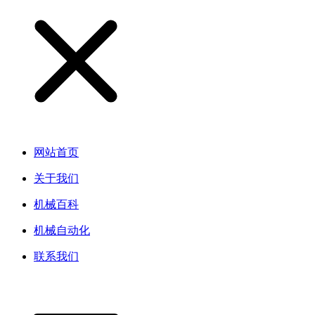
网站首页
关于我们
机械百科
机械自动化
联系我们