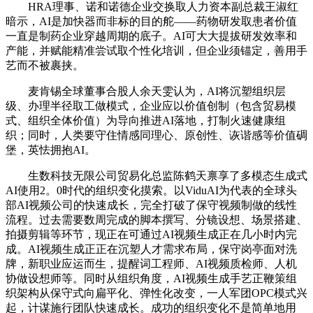
HRA理事、诺和诺德企业交换取人力资本副总裁王淑红
暗示，AI是加快器而非标的目的舵——药物研发取患者价值
一直是制药企业穿越周期的底子。AI可大大提拔研发效率和
产能，并赋能精准尝试取个性化培训，但企业须锚定，善用手
艺而不被裹挟。
麦肯锡全球董事合股人余天雯认为，AI将沉塑组织层
级、办理半径取工做模式，企业应以价值创制（包含贸易模
式、组织全体价值）为导向推进AI落地，打制火速健康组
织；同时，人类要守住情感同理心、原创性、诙谐感等价值碉
堡，英怯拥抱AI。
生数科技无限公司贸易化总监陈鹤天禀享了多模态生成式
AI使用2。0时代的组织变化摸索。以ViduAI为代表的全球头
部AI视频公司的快速成长，完全打破了保守视频制做的线性
流程。过去需要数周完成的脚本撰写、分镜设想、场景搭建、
拍摄剪辑等环节，现正在可通过AI视频生成正在几小时内完
成。AI视频生成正正在沉塑人才需求布局，保守岗亭面对洗
牌，新职业应运而生，提醒词工程师、AI视频质检师、人机
协做设想师等。同时从组织角度，AI视频生成手艺正鞭策组
织架构从保守式向扁平化、弹性化改变，一人军团OPC模式兴
起，计谋施行团队快速成长。成功的组织变化不是简单地用