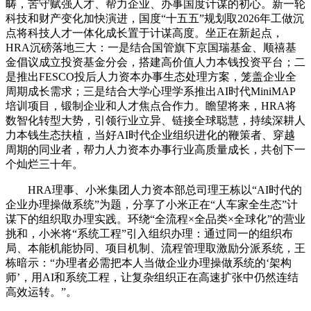
畴，苦守赋强人才、帮力企业、办事国度计谋的初心。新一轮
科技和财产变化加快演进，国度“十五五”规划取2026年工做沉
点将科技人才一体化成长置于计谋高度。坐正在新起点，
HRA沉磅落地三大：一是结合国管旗下京国瑞基金、顺禧基
金倡议成立投资基金分会，搭建高价值人力本钱投资平台；二
是推出FESCO投后人力资本办事生态处理方案，笼盖企业全
周期成长需求；三是结合大学心理学系推出AI时代MiniMAP
培训项目，锻制企业和人才焦点合作力。瞻望将来，HRA将
数智化转型大势，引领行业立异、链接全球聪慧，持续深耕人
力本钱生态扶植，当好AI时代企业组织进化的鞭策者、穿越
周期的同业者，帮力人力资本办事行业高质量成长，共创下一
个灿烂三十年。
HRA理事、小米集团人力资本部总司理王栋以“AI时代的
企业办理操做系统”为题，分享了小米正在“人车家全生态”计
谋下的组织取办理实践。环绕“全流程×全品类×全球化”的营业
挑和，小米将“系统工程”引入组织办理：通过同一的组织布
局、本能机能协同、项目机制、流程管理取激励分派系统，王
栋暗示：“办理者必需把本人当做企业办理操做系统的‘架构
师’，用AI和系统工程，让复杂组织正在高速扩张中仍然连结
高效运转。”。