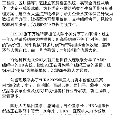
工智能、区块链等手艺建立聪慧档案系统，实现全流程从动
化、为企业成长赋能。为各类企业供给档案全生命周期分析处
理方案，建立五大焦点产物模块，帮力企业从实体保管升级为
数据资产办理，让档案为可复用价值，支持组织协同、风控合
规取科学决策，实现取企业成长同频共生。
FESCO旗下万维聘请担任人陈小帅分享了AI聘请：过去
一年AI聘请采纳率大幅提拔，但高采纳率不等于“对等比例
的”高价值。局部提拔“良多时候”难带动组织全体效能，需跨
环节人机迭代，由一号位鞭策，才能实现价值最大化。
衔远科技无限公司人智共创担任人连欢欢分享了AI原生
组织中的HR实践，指出AI正在沉构整个组织工做的逻辑，组
织应以“使命”为根基单位，沉塑岗亭取人才尺度。
勾当现场举办了“HRA2025年度人力资本价值优良案
例”颁仪式，李宁、康明斯、百融云创、西门子、蒙牛、名创
优品等多家企业及优良HR办理者和行业专家获。前往搜狐，
查看更多。
国际人力集团董事、总司理，外企董事长，HRA理事长
郝杰正在致辞中暗示，30年来，HRA一直深耕人力本钱范