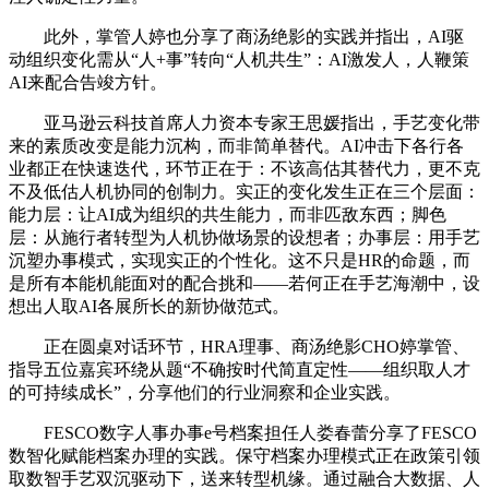
此外，掌管人婷也分享了商汤绝影的实践并指出，AI驱
动组织变化需从“人+事”转向“人机共生”：AI激发人，人鞭策
AI来配合告竣方针。
亚马逊云科技首席人力资本专家王思媛指出，手艺变化带
来的素质改变是能力沉构，而非简单替代。AI冲击下各行各
业都正在快速迭代，环节正在于：不该高估其替代力，更不克
不及低估人机协同的创制力。实正的变化发生正在三个层面：
能力层：让AI成为组织的共生能力，而非匹敌东西；脚色
层：从施行者转型为人机协做场景的设想者；办事层：用手艺
沉塑办事模式，实现实正的个性化。这不只是HR的命题，而
是所有本能机能面对的配合挑和——若何正在手艺海潮中，设
想出人取AI各展所长的新协做范式。
正在圆桌对话环节，HRA理事、商汤绝影CHO婷掌管、
指导五位嘉宾环绕从题“不确按时代简直定性——组织取人才
的可持续成长”，分享他们的行业洞察和企业实践。
FESCO数字人事办事e号档案担任人娄春蕾分享了FESCO
数智化赋能档案办理的实践。保守档案办理模式正在政策引领
取数智手艺双沉驱动下，送来转型机缘。通过融合大数据、人