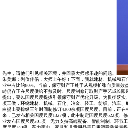
先生，请他们引见相关环境，并回覆大师感乐趣的问题。
朱美娜：列位伴侣，大师上午好！下面，我就建材、机械和石
业中占比约80%。当前，保守财产正处于从规模扩张向质量
畴仍存正在尺度供给不敷及时、尺度制修订取财产手艺成长跟
提出，要以国度尺度提拔引领保守财产优化升级。为贯彻落实、
项工做，环绕建材、机械、石化、冶金、轻工、纺织、汽车、
白提出要操纵三年时间制修订4300余项国度尺度。目前，正
来，已发布相关国度尺度1327项，此中制定国度尺度622项
业发布国度尺度201项，无力支持高端配备、智能制制、环节
度尺度140项，帮力家电、家具和儿童用品等日用消费质量量