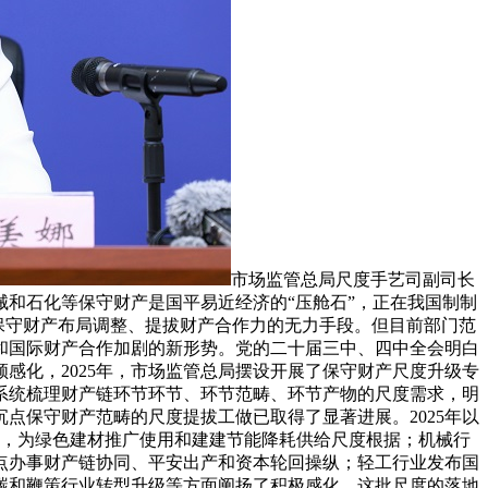
市场监管总局尺度手艺司副司长
和石化等保守财产是国平易近经济的“压舱石”，正在我国制制
保守财产布局调整、提拔财产合作力的无力手段。但目前部门范
和国际财产合作加剧的新形势。党的二十届三中、四中全会明白
感化，2025年，市场监管总局摆设开展了保守财产尺度升级专
系统梳理财产链环节环节、环节范畴、环节产物的尺度需求，明
点保守财产范畴的尺度提拔工做已取得了显著进展。2025年以
23项，为绿色建材推广使用和建建节能降耗供给尺度根据；机械行
沉点办事财产链协同、平安出产和资本轮回操纵；轻工行业发布国
降碳和鞭策行业转型升级等方面阐扬了积极感化。这批尺度的落地