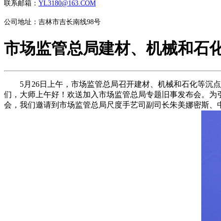
联系邮箱：
YL3180@163.COM
公司地址：吉林市吉长南线98号
市场监管总局建材、机械和石
5月26日上午，市场监管总局召开建材、机械和石化等沉点
们，大师上午好！欢送加入市场监管总局专题旧事发布会。为引
会，我们邀请到市场监管总局尺度手艺司副司长朱美娜密斯、