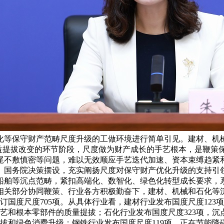
化等保守财产范畴尺度升级的工做环境进行简单引见。建材、机械
效益提拔改变的环节阶段，尺度做为财产成长的手艺根本，是鞭策
尾不敷慎密等问题，难以无效顺应手艺迭代加速、资本束缚趋紧
国务院决策摆设，充实阐扬尺度对保守财产优化升级的支持引领
船舶等沉点范畴，紧扣高端化、数智化、绿色化转型成长要求，
在相关部分协同鞭策、行业各方积极勤奋下，建材、机械和石化等沉
、修订国度尺度705项。从具体行业看，建材行业发布国度尺度1
工艺和根本零部件的质量提拔；石化行业发布国度尺度323项，
提拔和绿色消费升级；钢铁行业发布国度尺度119项，正在节能