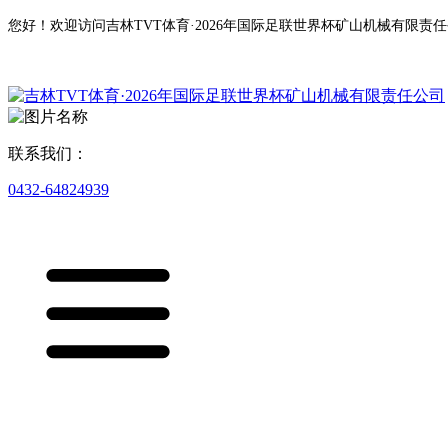
您好！欢迎访问吉林TVT体育·2026年国际足联世界杯矿山机械有限责
联系我们：
0432-64824939