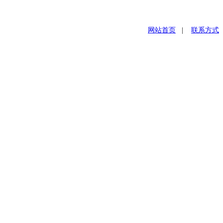
网站首页
|
联系方式