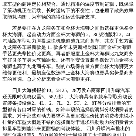
取车型的商用定位相契合。通过精准的温度节制逻辑，既保障
了策动机正在沉载、长时运转下的不变性，也兼顾了散热效率
取能耗均衡，为车辆的靠得住运营供给支撑。
若是要正在九龙商务车和金杯大海狮之间做选择更保举金
杯大海狮。起首动力方面金杯大海狮的 2。8t 柴油版和 2。4l
汽油版车型动力脚提速快机能超越九龙商务车。其次手艺方面
九龙商务车最新款是 11 款多年未更新相对陈旧而金杯大海狮
手艺更先辈性价比更高。再者舒服度上金杯大海狮比九龙商务
车好良多车身大气轴距长。还有平安设置装备摆设方面金杯大
海狮也高于九龙商务车。别的市场保有量方面金杯大海狮更大
维修更便利。最初座位数选择上金杯大海狮也更具劣势是商务
车的首选。总之分析来看金杯大海狮更好。
四川大海狮报价10。58 25。28万发布商家四川升嵘汽车
还无限时优惠仅需5。58万起 。大海狮具有多款车型取分歧设
置装备摆设像2。4L、2。7L、2。5T、2。8T等分歧排量的车
型都有各自对应的价钱。如许丰硕的选择能满脚分歧消费者的
需求。对于那些对动力要求不高更沉视性价比的消费者来说小
排量的车型大概是不错的选择而对于逃求强劲动力的消费者大
排量车型则能带来更酣畅的驾驶体验。 四川升嵘汽车推出的
限时优惠仅需5。58万起的价钱无疑添加了大海狮的吸引力。