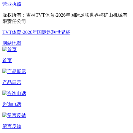
营业执照
版权所有：吉林TVT体育·2026年国际足联世界杯矿山机械有
限责任公司
TVT体育·2026年国际足联世界杯
网站地图
首页
产品展示
咨询电话
留言反馈