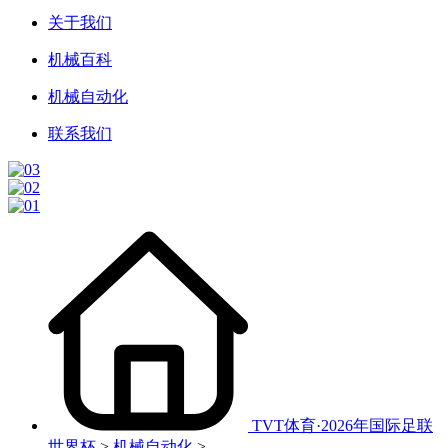
关于我们
机械百科
机械自动化
联系我们
TVT体育·2026年国际足联
世界杯
>
机械自动化
>