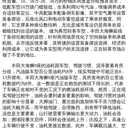
性普遍。10。58万-28。58万的价钱区间笼盖分歧预算需求，
低配车型10万级门槛较低，全系利用92号汽油，维修调养成本
合适轻客定位。中高配版本配备倒车影像、双平安气囊等设置
装备摆设，后座出风口和电动车窗也提拔了乘坐舒服度。同
时，它支撑多种座位数结构，无论是城市客运仍是商务欢迎，
都能找到合适的版本。 做为典范轻客车型，丰田大海狮延续
了靠得住耐用的设想，针对商用场景优化了空间操纵率和承载
机能。从市场反馈来看，其矫捷的设置装备摆设选择、经济的
利用成本，让它成为务实型用户的支流选择，正在轻客市场占
领了不变的地位。
丰田大海狮9座的油耗因车型、驾驶习惯、况等要素有所
分歧，汽油版车型百公里油耗约8升，现实驾驶中可能正在8 -
13升摆布。丰田大海狮9座汽油版车型，其所发布的百公里油
耗数据约为8升。这一数据是正在抱负的测试下得出的，代表
了车辆正在相对不变的工况下的燃油耗损环境。然而，正在现
实驾驶过程中，油耗会遭到诸多要素的影响。驾驶习惯对油耗
的影响十分显著，大脚油门、屡次急刹急加快等不良习惯会让
油耗大幅升高；而平稳驾驶，合理换挡，则有帮于降低油耗。
况也是主要要素，山行驶需要车辆输出更大动力，油耗会添
加；拥堵段屡次启停，同样会使油耗上升；比拟之下，高速公
上车辆行驶不变，油耗更接近数据。此外，车辆载沉越大、空