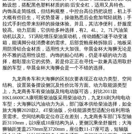
舱设想，搭配黑色塑料材质的前/后安全杠，适用又具特色。
内饰虽走简练线，但结构规整，中控台高位挡把设想，初上手
大概有些目生，可劣势显著，操做熟悉后会愈加驾轻就熟；手
拉式手刹也带来别样的操做体验。并且，其洁净便利，舒服度
较高。动力层面，它供给多种选择，有2。4L、2。7L汽油策
动机以及2。5T涡轮增压柴油策动机，传动婚配5速手动变速
箱，能满脚分歧消费者的需求。后部货舱座椅拆除后，地板采
用防滑铝合金材质，适用性大大加强。华晨金杯大海狮无论是
外不雅的适用性设想、内饰的贴心结构，仍是丰硕的动力选
择，都彰显出它的劣势。若是你正正在寻找一款兼具适用取舒
服的车型，华晨金杯大海狮会是一个不错的选择。
九龙商务车和大海狮的区别次要表现正在动力类型、空间
结构、设置装备摆设侧沉及性价比等方面。动力取能源类型
上，九龙商务车有柴油版及纯电动版可选，好比2011款
HKL6600CA康明斯柴油版采用柴油动力，九龙E6则为纯电动
车型；大海狮以汽油动力为从，部门版本供给柴油选择，如金
旅大海狮2020款2。4T柴油版，分歧能源类型适配分歧利用场
景需求。空间结构取定位存正在差别，九龙商务车部门车型轴
距3110mm，以9座或10座结构为从，更侧沉乘坐舒服性；大海
狮轴距笼盖2570mm至3720mm，座位数11-17座可选，短轴版