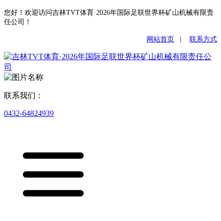
您好！欢迎访问吉林TVT体育·2026年国际足联世界杯矿山机械有限责
任公司！
网站首页
|
联系方式
联系我们：
0432-64824939