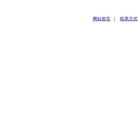
网站首页
|
联系方式