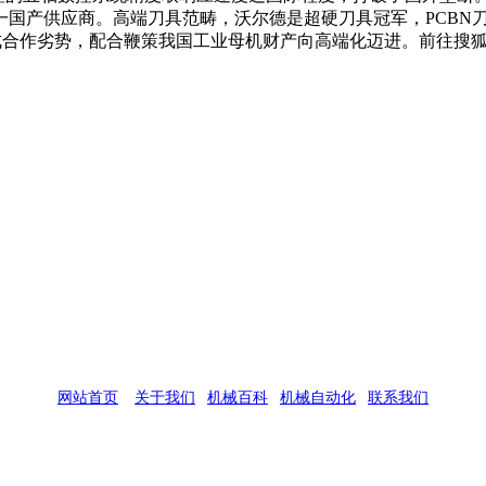
一国产供应商。高端刀具范畴，沃尔德是超硬刀具冠军，PCBN
构成合作劣势，配合鞭策我国工业母机财产向高端化迈进。前往搜
网站首页
|
关于我们
|
机械百科
|
机械自动化
|
联系我们