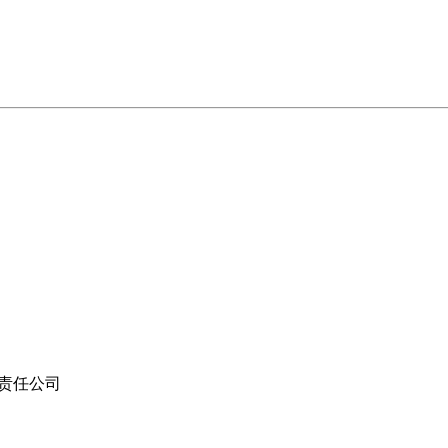
限责任公司