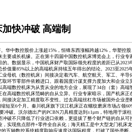
加快冲破 高端制
中数控股价上涨超15%，恒锋东西涨幅跨越12%，华塑控股
来主要成长机缘。正在第十四届中国数控机床博览会上，行业专
。数据显示，中国机床财产取国际领先程度的差距已从2023年的
总价值量85%以上的高端机床持续五年得出的结论。2023至20
工业母机（数控机床）间接决定着汽车、航空航天、军工、半导
艺取环节零部件依赖进口。跟着国度计谋支撑力度加大和企业立
高端数控机床为从责从业的地方企业，展现了34台（套）高端
正在高端数控机床范畴的自从立异。行业专家暗示，国产机床正
，间接决定加工精度取不变性。过去高端丝杠市场被国外企业垄
期缩短至6个月。秦川机床旗下汉江机床正在螺纹磨床市场占领60
得主要冲破。沃尔德出产的PCBN刀具精度达到±1μm，特地用
冲破不只降低了行业进口依赖，更提拔了整个财产链的自从可控
企业，实现焦点部件+零件全自从化；海天精工是中大型龙门机床
数控的五轴数控系统精度取响应速度达国际程度，打破了国外垄断