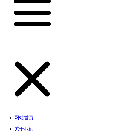
网站首页
关于我们