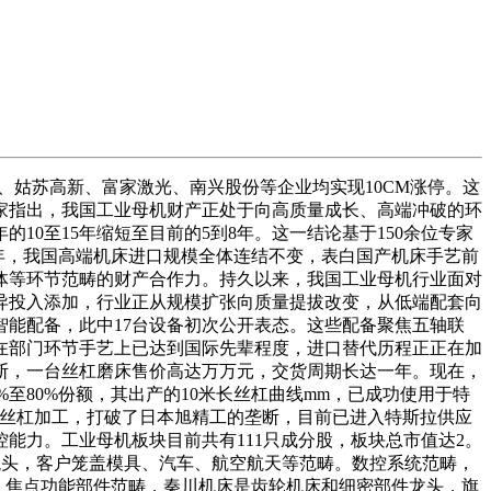
、姑苏高新、富家激光、南兴股份等企业均实现10CM涨停。这
家指出，我国工业母机财产正处于向高质量成长、高端冲破的环
10至15年缩短至目前的5到8年。这一结论基于150余位专家
25年，我国高端机床进口规模全体连结不变，表白国产机床手艺前
体等环节范畴的财产合作力。持久以来，我国工业母机行业面对
异投入添加，行业正从规模扩张向质量提拔改变，从低端配套向
智能配备，此中17台设备初次公开表态。这些配备聚焦五轴联
在部门环节手艺上已达到国际先辈程度，进口替代历程正正在加
断，一台丝杠磨床售价高达万万元，交货周期长达一年。现在，
%至80%份额，其出产的10米长丝杠曲线mm，已成功使用于特
于滚柱丝杠加工，打破了日本旭精工的垄断，目前已进入特斯拉供应
能力。工业母机板块目前共有111只成分股，板块总市值达2。
龙头，客户笼盖模具、汽车、航空航天等范畴。数控系统范畴，
。焦点功能部件范畴，秦川机床是齿轮机床和细密部件龙头，旗