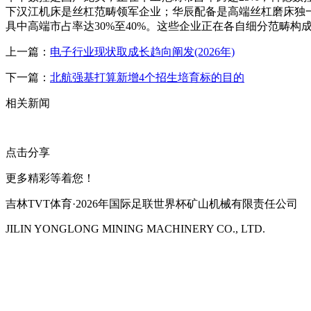
下汉江机床是丝杠范畴领军企业；华辰配备是高端丝杠磨床独
具中高端市占率达30%至40%。这些企业正在各自细分范畴
上一篇：
电子行业现状取成长趋向阐发(2026年)
下一篇：
北航强基打算新增4个招生培育标的目的
相关新闻
点击分享
更多精彩等着您！
吉林TVT体育·2026年国际足联世界杯矿山机械有限责任公司
JILIN YONGLONG MINING MACHINERY CO., LTD.
公司地址：吉林市吉长南线98号
联系人：吴冰