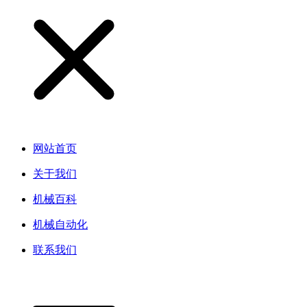
网站首页
关于我们
机械百科
机械自动化
联系我们