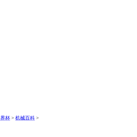
世界杯
>
机械百科
>