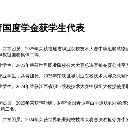
教育国度学金获学生代表
共青团员。2025年荣获福建省职业院校技术大赛中职组聪慧
职教组国赛集体二等。
学生。2025年荣获世界职业院校技术大赛总决赛抢夺赛公共平
业学生，共青团员。2025年荣获世界职业院校技术大赛总决赛
生。2024年荣获江西省职业院校技术大赛中职组大数据使用取办
。2025年荣获“奔驰吧·少年”全国青少年白手道U系列赛(湛
级第二名。
共青团员。2024年荣获世界职业院校技术大赛总决赛抢夺赛生