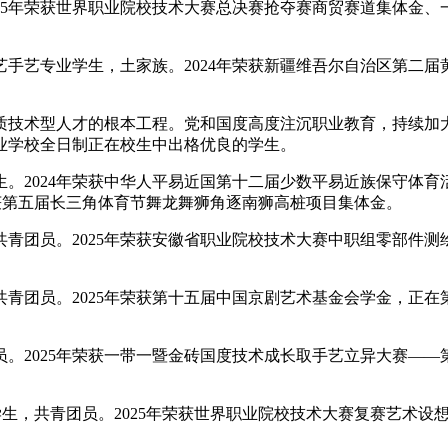
25年荣获世界职业院校技术大赛总决赛抢夺赛商贸赛道集体金
手艺专业学生，土家族。2024年荣获新疆维吾尔自治区第二
技术型人才的根本工程。党和国度高度注沉职业教育，持续加大
职业学校全日制正在校生中出格优良的学生。
。2024年荣获中华人平易近国第十二届少数平易近族保守体育
荣获第五届长三角体育节舞龙舞狮角逐南狮高桩项目集体金。
青团员。2025年荣获安徽省职业院校技术大赛中职组零部件测
青团员。2025年荣获第十五届中国京剧艺术基金会学金，正在第
。2025年荣获一带一暨金砖国度技术成长取手艺立异大赛——第
学生，共青团员。2025年荣获世界职业院校技术大赛复赛艺术