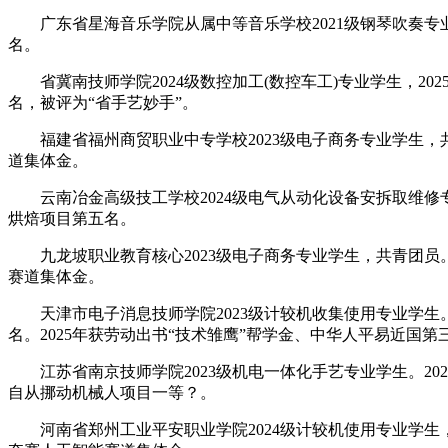
广东省星海音乐学院从属中等音乐学校2021级钢琴吹奏专业学
名。
省冀南技师学院2024级数控加工(数控车工)专业学生，2
名，被评为“省手艺妙手”。
福建省福州商贸职业中专学校2023级电子商务专业学生，共
道集体金。
云南冶金高级技工学校2024级电气从动化设备安拆取维修专业
烘焙项目第五名。
九龙坡职业教育核心2023级电子商务专业学生，共青团员。
赛道集体金。
天津市电子消息技师学院2023级计较机收集使用专业学生。2
名。2025年获劳动出书“技术雏鹰”帮学金、中华人平易近国
江苏省南京技师学院2023级机电一体化手艺专业学生。20
自从挪动机械人项目一等？。
河南省郑州工业平安职业学院2024级计较机使用专业学生，