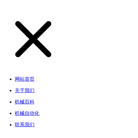
网站首页
关于我们
机械百科
机械自动化
联系我们