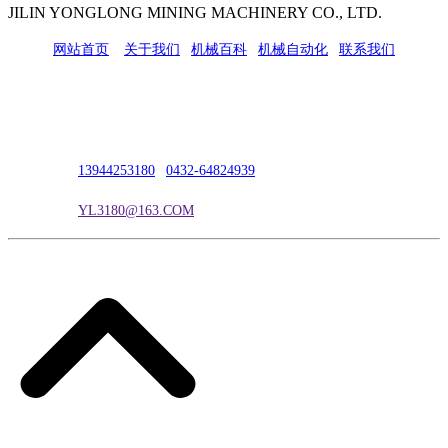
JILIN YONGLONG MINING MACHINERY CO., LTD.
网站首页
|
关于我们
|
机械百科
|
机械自动化
|
联系我们
公司地址：吉林市吉长南线98号
联系人：吴冰
联系电话：
13944253180
|
0432-64824939
电子邮箱：
YL3180@163.COM