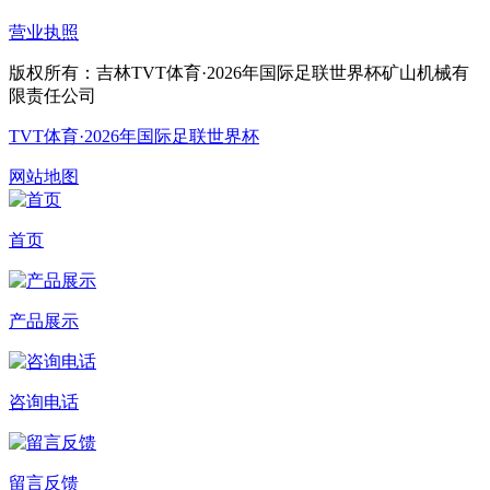
营业执照
版权所有：吉林TVT体育·2026年国际足联世界杯矿山机械有
限责任公司
TVT体育·2026年国际足联世界杯
网站地图
首页
产品展示
咨询电话
留言反馈