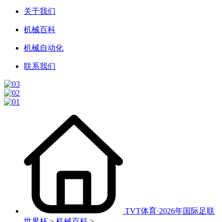
关于我们
机械百科
机械自动化
联系我们
TVT体育·2026年国际足联
世界杯
>
机械百科
>