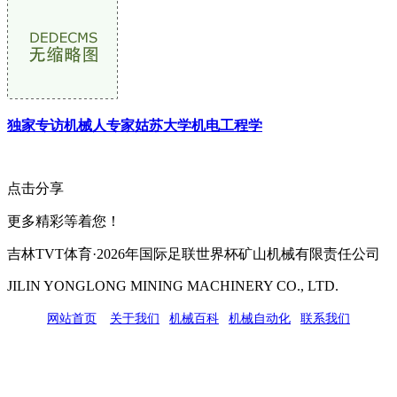
独家专访机械人专家姑苏大学机电工程学
点击分享
更多精彩等着您！
吉林TVT体育·2026年国际足联世界杯矿山机械有限责任公司
JILIN YONGLONG MINING MACHINERY CO., LTD.
网站首页
|
关于我们
|
机械百科
|
机械自动化
|
联系我们
公司地址：吉林市吉长南线98号
联系人：吴冰