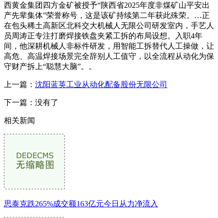
西黄金集团四方金矿被授予“陕西省2025年度非煤矿山平安出
产先辈集体”荣誉称号，这是该矿持续第二年获此殊荣。…正
在包头稀土高新区北科交大机械人无限公司研发室内，手艺人
员周涛正专注打磨焊接铁盘夹紧工拆的布局设想。入职4年
间，他深耕机械人非标件研发，用智能工拆替代人工操做，让
高危、高温焊接场景完全辞别人工值守，以全流程从动化为保
守财产拆上“聪慧大脑”。。
上一篇：
沈阳蓝英工业从动化配备股份无限公司
下一篇：没有了
相关新闻
思泰克跌265%成交额163亿元今日从力净流入