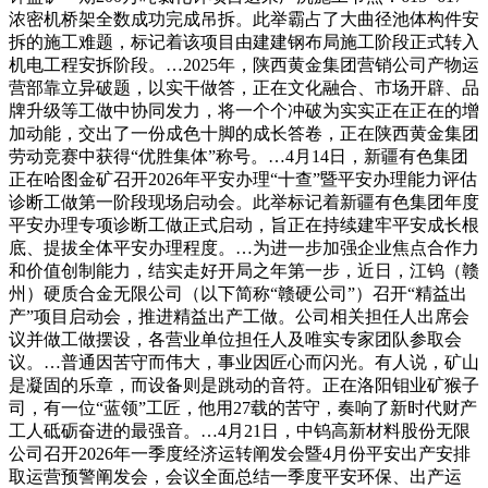
浓密机桥架全数成功完成吊拆。此举霸占了大曲径池体构件安
拆的施工难题，标记着该项目由建建钢布局施工阶段正式转入
机电工程安拆阶段。…2025年，陕西黄金集团营销公司产物运
营部靠立异破题，以实干做答，正在文化融合、市场开辟、品
牌升级等工做中协同发力，将一个个冲破为实实正在正在的增
加动能，交出了一份成色十脚的成长答卷，正在陕西黄金集团
劳动竞赛中获得“优胜集体”称号。…4月14日，新疆有色集团
正在哈图金矿召开2026年平安办理“十查”暨平安办理能力评估
诊断工做第一阶段现场启动会。此举标记着新疆有色集团年度
平安办理专项诊断工做正式启动，旨正在持续建牢平安成长根
底、提拔全体平安办理程度。…为进一步加强企业焦点合作力
和价值创制能力，结实走好开局之年第一步，近日，江钨（赣
州）硬质合金无限公司（以下简称“赣硬公司”）召开“精益出
产”项目启动会，推进精益出产工做。公司相关担任人出席会
议并做工做摆设，各营业单位担任人及唯实专家团队参取会
议。…普通因苦守而伟大，事业因匠心而闪光。有人说，矿山
是凝固的乐章，而设备则是跳动的音符。正在洛阳钼业矿猴子
司，有一位“蓝领”工匠，他用27载的苦守，奏响了新时代财产
工人砥砺奋进的最强音。…4月21日，中钨高新材料股份无限
公司召开2026年一季度经济运转阐发会暨4月份平安出产安排
取运营预警阐发会，会议全面总结一季度平安环保、出产运