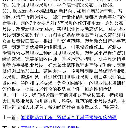
辅。51个国度职业尺度中，44个属于初次公布，占比86。
3%，顺应新职业不竭出现的新趋向，如用户增加运营师、智
能网联汽车拆调运维员、碳汇计量评估师等都是近两年公布的
新职业。别的7个次要是对已有尺度的修订和更新。通过公布
尺度，改变新职业无国标、实现职业尺度动态优化。国度职业
尺度制定公布过程中，力图更好婚配新质出产力成长需乞降群
众高质量糊口需要，推出一些沉点范畴。聚焦新兴出产办事范
畴，制定了光伏发电运维值班员、机电设备维修工、监测员、
滑雪寻救员等职业工种的国度职业尺度。聚焦居平易近消费升
级的需求，完美拾掇收纳师、景区运营办理师、研学旅逛指点
师等办事类职业尺度。好比聚焦赋能保守财产转型升级，制定
修订肉成品加工工、茶园办理员、喷鼻料制制工等保守行业职
业尺度。翟涛引见，通过修订国度职业尺度，明白各职业的工
做内容、学问和技术要求，为全国供给同一的职业技术培训和
评价根据，提拔技术评价的权势巨子性、畅通性和承认
度。“下一步，我们将紧跟手艺前进和财产成长需求，持续加
大国度职业尺度的开辟力度，科学、规范的职业尺度系统，更
好推进技强人才培育，帮力经济社会高质量成长。”翟涛说。
上一篇：
能源取动力工程｜双碳黄金工科手握铁饭碗的硬