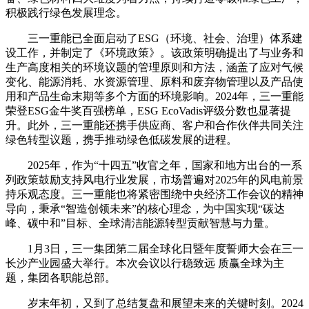
积极践行绿色发展理念。
三一重能已全面启动了ESG（环境、社会、治理）体系建
设工作，并制定了《环境政策》。该政策明确提出了与业务和
生产高度相关的环境议题的管理原则和方法，涵盖了应对气候
变化、能源消耗、水资源管理、原料和废弃物管理以及产品使
用和产品生命末期等多个方面的环境影响。2024年，三一重能
荣登ESG金牛奖百强榜单，ESG EcoVadis评级分数也显著提
升。此外，三一重能还携手供应商、客户和合作伙伴共同关注
绿色转型议题，携手推动绿色低碳发展的进程。
2025年，作为“十四五”收官之年，国家和地方出台的一系
列政策鼓励支持风电行业发展，市场普遍对2025年的风电前景
持乐观态度。三一重能也将紧密围绕中央经济工作会议的精神
导向，秉承“智造创领未来”的核心理念，为中国实现“碳达
峰、碳中和”目标、全球清洁能源转型贡献智慧与力量。
1月3日，三一集团第二届全球化日暨年度誓师大会在三一
长沙产业园盛大举行。本次会议以行稳致远 质赢全球为主
题，集团各职能总部。
岁末年初，又到了总结复盘和展望未来的关键时刻。2024