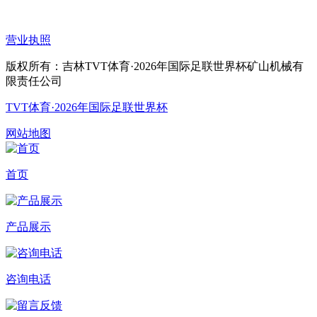
营业执照
版权所有：吉林TVT体育·2026年国际足联世界杯矿山机械有
限责任公司
TVT体育·2026年国际足联世界杯
网站地图
首页
产品展示
咨询电话