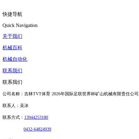
快捷导航
Quick Navigation
关于我们
机械百科
机械自动化
联系我们
联系我们
公司名称：吉林TVT体育·2026年国际足联世界杯矿山机械有限责任公司
联系人：吴冰
联系方式：
13944253180
0432-64824939