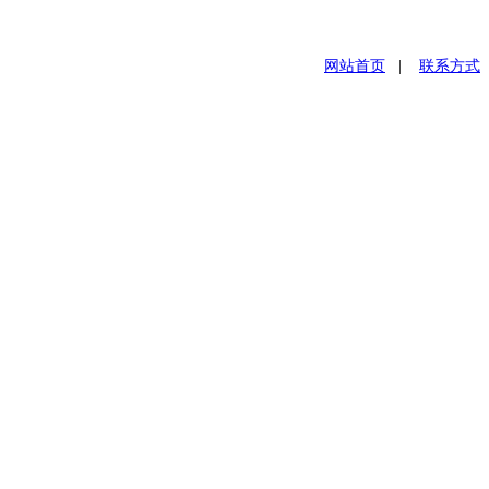
网站首页
|
联系方式