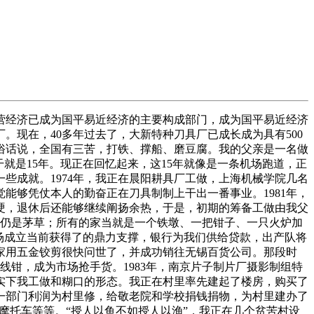
经济已成为国平易近经济的主要构成部门，成为国平易近经济
。现在，40多年过去了，大新特种刀具厂已成长成为具有500
俗话说，全国有三苦，打铁、撑船、磨豆腐。我的父亲是一名做
就是15年。现正在回忆起来，这15年就像是一条机场跑道，正
些成就。1974年，我正在晨阳耕具厂工做，上海机械学院几名
能够凭仗本人的勤奋正在刀具制制上干出一番事业。1981年，
硬，退休后还能够继续阐扬余热，于是，初期的筹备工做由我父
的仍是茅草；所有的家当就是一个铁墩、一把钳子、一只火炉加
工场成立当前获得了的鼎力支撑，银行为我们供给贷款，出产队将
家用五金铰剪很快问世了，并成功销往无锡百货公司。那段时
线钳，成为市场抢手货。1983年，南京片子制片厂摄影制组特
实下我工做和糊口的形态。我正在村里率先建起了楼房，购买了
一部门利润为村里修，给敬老院和学校捐钱捐物，为村里建办了
辆摩托车等等。“授人以鱼不如授人以渔”，我正在几个贫苦村设