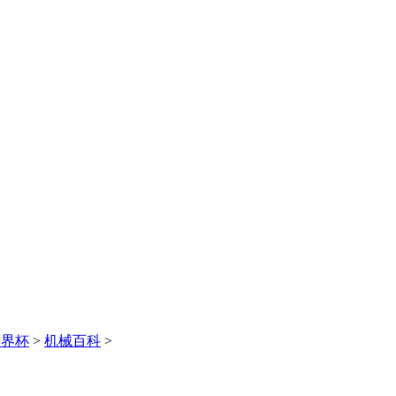
世界杯
>
机械百科
>