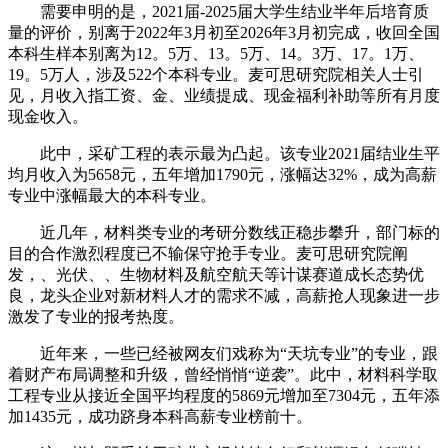
需要申明的是，2021届-2025届大学生结业半年后培育质
量的评价，别离于2022年3月初至2026年3月初完成，收回全国
本科生样本别离为12。5万、13。5万、14。3万、17。1万、
19。5万人，涉及522个本科专业。麦可思研究院相关人士引
见，月收入指工资、金、业绩提成、现金福利补助等所有月度
现金收入。
此中，采矿工程的表示最为凸起。该专业2021届结业生平
均月收入为5658元，五年增加1790元，涨幅达32%，成为高薪
专业中涨幅最大的本科专业。
近几年，材料类专业的考研分数线正稳步攀升，部门标的
目的合作激烈程度已不输保守抢手专业。麦可思研究院阐
发，、光伏、、生物材料及航空航天等计谋赛道成长态势优
良，龙头企业对新材料人才的需求不减，高薪抢人现象进一步
激发了专业的报考热度。
近年来，一些已经被网友们戏称为“天坑专业”的专业，跟
着财产布局调整和升级，曾经悄悄“逆袭”。此中，材料科学取
工程专业从接近全国平均程度的5869元增加至7304元，五年添
加1435元，成功跻身本科高薪专业榜前十。