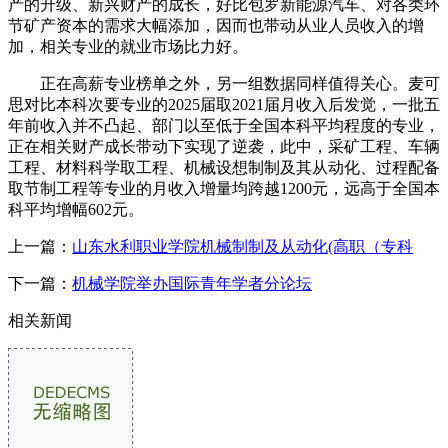
产的升级、新兴财产的成长，好比包罗新能源汽车、对各类环
节矿产资本的需求大幅添加，因而也带动从业人员收入的增
加，相关专业的就业市场比力好。
正在高薪专业榜单之外，另一组数据同样值得关心。麦可
思对比本科次要专业的2025届取2021届月收入后发觉，一批五
年前收入并不凸起、部门以至低于全国本科平均程度的专业，
正在相关财产成长带动下实现了逆袭，此中，采矿工程、车辆
工程、材料科学取工程、机械设想制制及其从动化、过程配备
取节制工程等专业的月收入增量均跨越1200元，远高于全国本
科平均增幅602元。
上一篇：
山东水利职业学院机械制制及从动化(高职（专科
下一篇：
机械学院举办国际青年学者分论坛
相关新闻