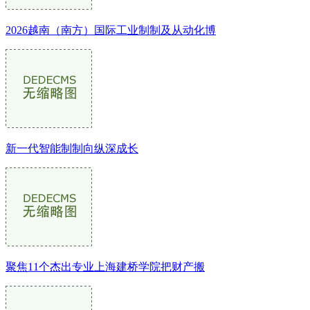
2026越南（南方）国际工业制制及从动化博
新一代智能制制向纵深成长
聚焦11个杰出专业上海建桥学院把财产搬