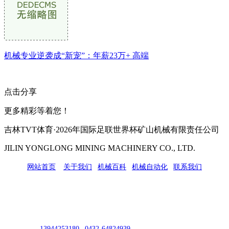
机械专业逆袭成“新宠”：年薪23万+ 高端
点击分享
更多精彩等着您！
吉林TVT体育·2026年国际足联世界杯矿山机械有限责任公司
JILIN YONGLONG MINING MACHINERY CO., LTD.
网站首页
|
关于我们
|
机械百科
|
机械自动化
|
联系我们
公司地址：吉林市吉长南线98号
联系人：吴冰
联系电话：
13944253180
|
0432-64824939