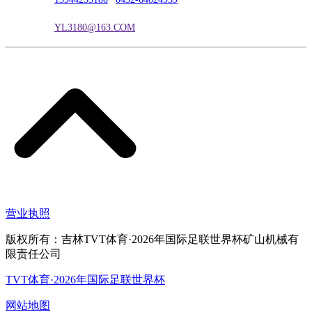
电子邮箱：
YL3180@163.COM
营业执照
版权所有：吉林TVT体育·2026年国际足联世界杯矿山机械有
限责任公司
TVT体育·2026年国际足联世界杯
网站地图