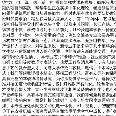
绕“力、电、算、信、感、控”搭建阶梯式课程模块，循序渐
期的项目制实践，帮帮学生正在实操中消化理论，畅通领悟贯
问题的逻辑思维取自从进修能力，同时也要有优良的团队协做
应时代需求的工程互联网拔尖立异人才。答：“半导体工艺取
拓荆科技等半导体配备龙头企业，以及中芯国际、长江存储、
续求过于供，薪资待遇处于工科前列，且经验越丰硕职业价值
是对应一个相对、鸿沟清晰的行业，例如交通类专业次要办事
后构成的新财产和新业态。跟着新能源汽车、充换电收集、光
产链和人才需求。对学生来说，新专业不是多学了几个范畴的
学生结业后既能够进入保守交通、也能够进入新能源交通、充
器”情怀的学生插手。本专业芯片“卡脖子”难题，就业前景广
自强！我们等候数理功底结实、热爱工程取消息手艺，有志鞭
息手艺的复合型人才。同济大学依托计较机、电信、土木等劣
式！我们等候数理根本结实、怀揣工程胡想、富有立异的你插
具有完整的本硕博培育系统，为你深制供给一流平台。选择实
准对接国度“制制强国”计谋，紧扣纤维财产智能化、绿色化转
本质复合型人才。结业生可继续攻读相关范畴的研究生，也可
产登峰学科，具有本硕博完整培育通道。我们等候兼具摸索热情
联网红海的内卷，而是扎根实体财产蓝海，培育国度急需的“水
海。本专业强化学问交叉和机电一体化、AI、视觉、、智能
你正在农业机械人顶尖尝试平台和浓重学术空气中成长，潜心