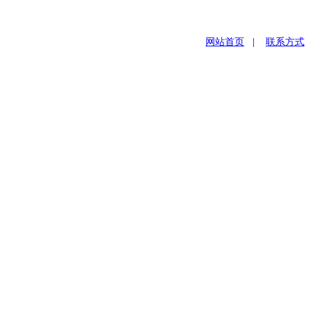
网站首页
|
联系方式