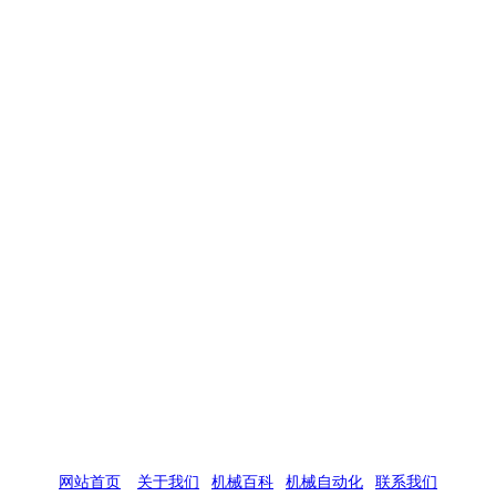
网站首页
|
关于我们
|
机械百科
|
机械自动化
|
联系我们