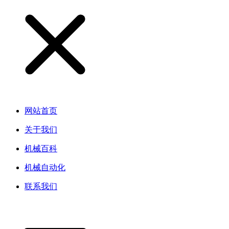
网站首页
关于我们
机械百科
机械自动化
联系我们