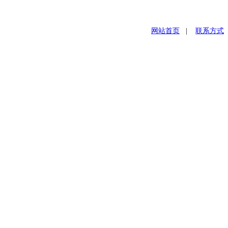
网站首页
|
联系方式