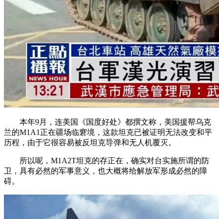
本年9月，连美国《国度好处》都撰文称，美国援帮乌克
兰的M1A1正在疆场临窘境，这款坦克已被证明无法改变和平
历程，由于它很容易被反坦克导弹和无人机覆灭。
所以呢，M1A2T坦克的存正在，确实对台实施所谓的防
卫，具有必然的军事意义，也大概将给解放军形成必然的障
碍。