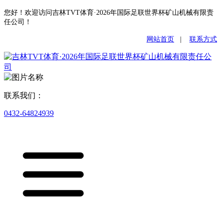
您好！欢迎访问吉林TVT体育·2026年国际足联世界杯矿山机械有限责
任公司！
网站首页
|
联系方式
联系我们：
0432-64824939