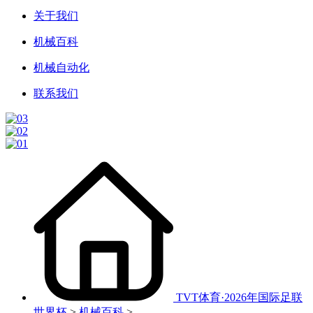
关于我们
机械百科
机械自动化
联系我们
TVT体育·2026年国际足联
世界杯
>
机械百科
>