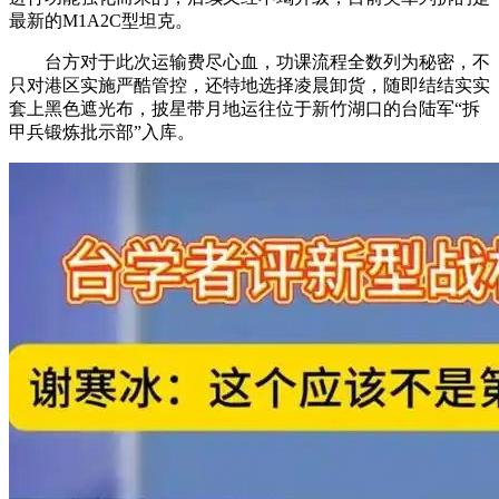
最新的M1A2C型坦克。
台方对于此次运输费尽心血，功课流程全数列为秘密，不
只对港区实施严酷管控，还特地选择凌晨卸货，随即结结实实
套上黑色遮光布，披星带月地运往位于新竹湖口的台陆军“拆
甲兵锻炼批示部”入库。