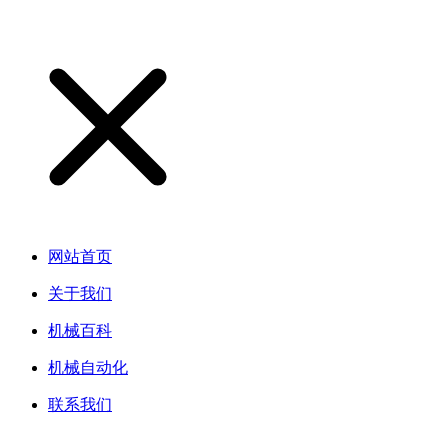
网站首页
关于我们
机械百科
机械自动化
联系我们