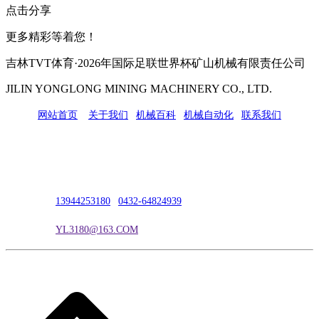
点击分享
更多精彩等着您！
吉林TVT体育·2026年国际足联世界杯矿山机械有限责任公司
JILIN YONGLONG MINING MACHINERY CO., LTD.
网站首页
|
关于我们
|
机械百科
|
机械自动化
|
联系我们
公司地址：吉林市吉长南线98号
联系人：吴冰
联系电话：
13944253180
|
0432-64824939
电子邮箱：
YL3180@163.COM