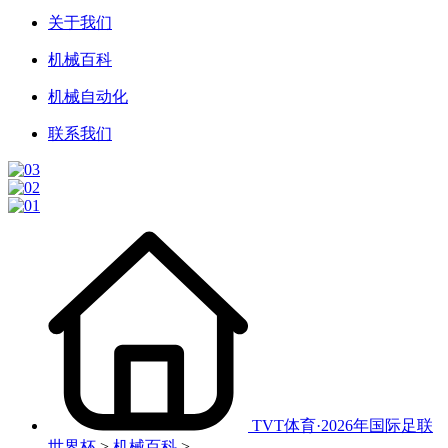
关于我们
机械百科
机械自动化
联系我们
TVT体育·2026年国际足联
世界杯
>
机械百科
>